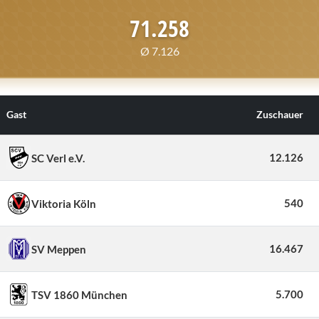
71.258
Ø 7.126
Gast
Zuschauer
12.126
SC Verl e.V.
540
Viktoria Köln
16.467
SV Meppen
5.700
TSV 1860 München