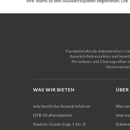
ihre Teams zu den Auswärtsspielen begleiteten. Die T
Fussballmafia.de dokumentiert vi
Auswärtsfahrerzahlen und bereit
Pyroshows und Choreografien in
Vereinsseite
WAS WIR BIETEN
ÜBER
wöchentliche Auswärtsfahrer
Warum 
DFB Strafentabellen
Impres
Stadion-Guide (Liga 1 bis 3)
Datens