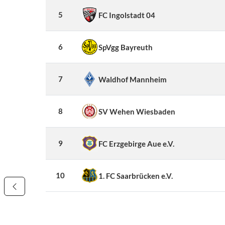
5
FC Ingolstadt 04
6
SpVgg Bayreuth
7
Waldhof Mannheim
8
SV Wehen Wiesbaden
9
FC Erzgebirge Aue e.V.
10
1. FC Saarbrücken e.V.