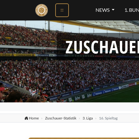
NEWS
1. BU
ZUSCHAUE
Home
Zuschauer-Statistik
3. Liga
16. Spieltag