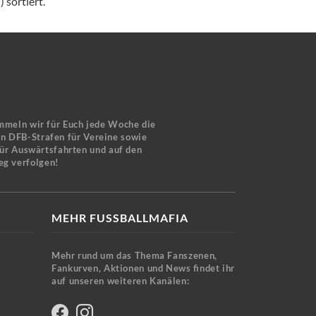
 sortiert.
mmeln wir für Euch jede Woche die
en DFB-Strafen für Vereine sowie
für Auswärtsfahrten und auf den
eg verfolgen!
MEHR FUSSBALLMAFIA
Mehr rund um das Thema Fanszenen,
Fankurven, Aktionen und News findet ihr
auf unseren weiteren Kanälen: