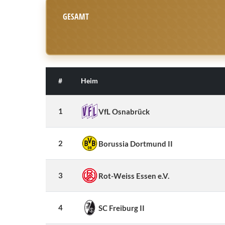
GESAMT
#
Heim
1
VfL Osnabrück
2
Borussia Dortmund II
3
Rot-Weiss Essen e.V.
4
SC Freiburg II