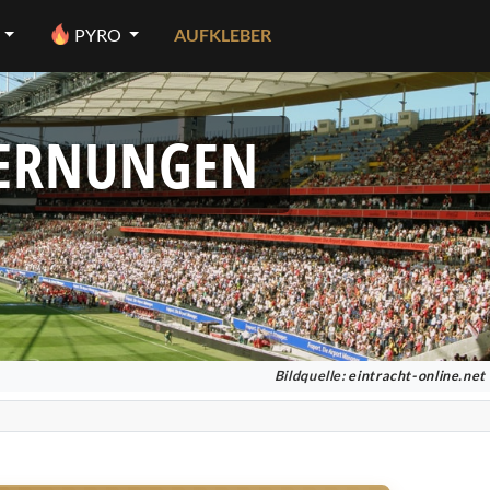
PYRO
AUFKLEBER
FERNUNGEN
Bildquelle:
eintracht-online.net