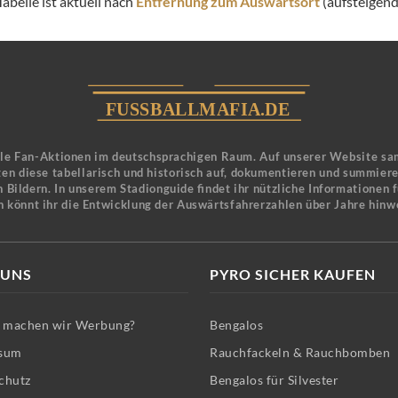
abelle ist aktuell nach
Entfernung zum Auswärtsort
(aufsteigend)
ele Fan-Aktionen im deutschsprachigen Raum. Auf unserer Website sa
en diese tabellarisch und historisch auf, dokumentieren und summier
 Bildern. In unserem Stadionguide findet ihr nützliche Informationen 
n könnt ihr die Entwicklung der Auswärtsfahrerzahlen über Jahre hinw
 UNS
PYRO SICHER KAUFEN
machen wir Werbung?
Bengalos
sum
Rauchfackeln & Rauchbomben
chutz
Bengalos für Silvester