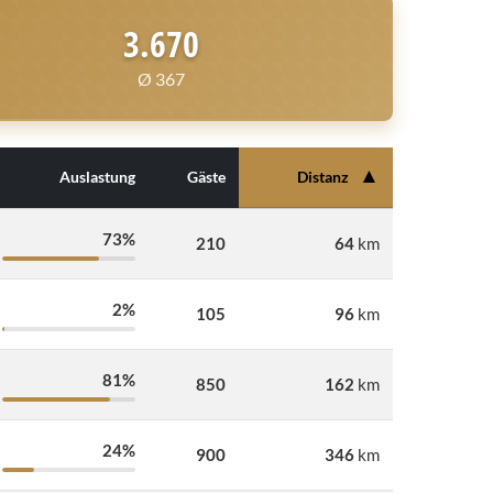
3.670
Ø 367
▲
Auslastung
Gäste
Distanz
73%
210
64
km
2%
105
96
km
81%
850
162
km
24%
900
346
km