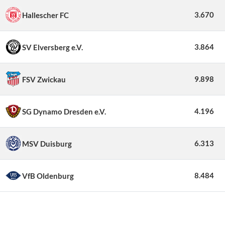
3.670
Hallescher FC
3.864
SV Elversberg e.V.
9.898
FSV Zwickau
4.196
SG Dynamo Dresden e.V.
6.313
MSV Duisburg
8.484
VfB Oldenburg