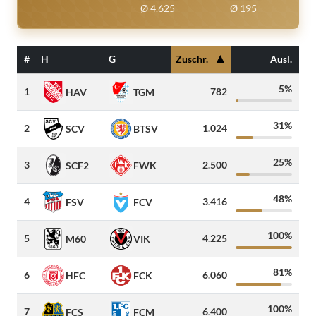
Ø 4.625
Ø 195
▲
#
H
G
Zuschr.
Ausl.
Gäs
5%
1
782
HAV
TGM
31%
2
1.024
6
SCV
BTSV
25%
3
2.500
SCF2
FWK
48%
4
3.416
FSV
FCV
100%
5
4.225
M60
VIK
81%
6
6.060
3
HFC
FCK
100%
7
6.400
3
FCS
FCM