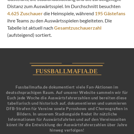
Distanz zum Auswärtsspiel. Im Durchschnitt besuchten
4.625 Zuschauer
die Heimspiele, während
195 Gästefans
ihre Teams zu den Auswärtsspielen begleiteten. Die
Tabelle ist aktuell nach
Gesamtzuschauerzahl
(aufsteigend) sortiert.
Fussballmafia.de dokumentiert viele Fan-Aktionen im
deutschsprachigen Raum. Auf unserer Website sammeln wir für
Euch jede Woche die Auswärtsfahrerzahlen und bereiten diese
tabellarisch und historisch auf, dokumentieren und summieren
DFB-Strafen für Vereine sowie Pyroshows und Choreografien in
Bildern. In unserem Stadionguide findet ihr nützliche
Informationen für Auswärtsfahrten und auf den Vereinsseiten
könnt ihr die Entwicklung der Auswärtsfahrerzahlen über Jahre
hinweg verfolgen!