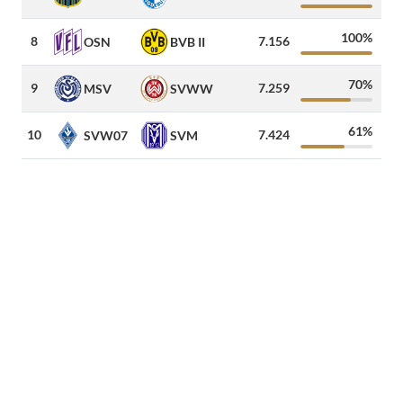
100%
8
7.156
2
OSN
BVB II
70%
9
7.259
MSV
SVWW
61%
10
7.424
1
SVW07
SVM