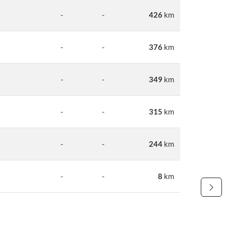
-
-
426
km
-
-
376
km
-
-
349
km
-
-
315
km
-
-
244
km
-
-
8
km