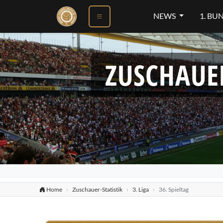
NEWS
1. BU
ZUSCHAUE
Home
Zuschauer-Statistik
3. Liga
36. Spieltag