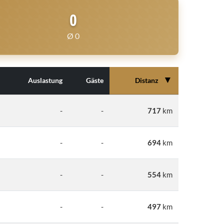
0
Ø 0
▼
Auslastung
Gäste
Distanz
-
-
717
km
-
-
694
km
-
-
554
km
-
-
497
km