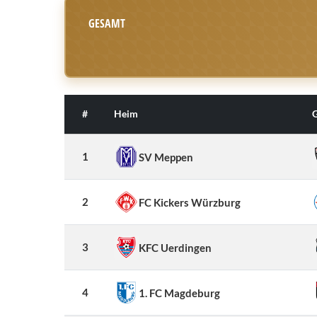
GESAMT
#
Heim
G
1
SV Meppen
2
FC Kickers Würzburg
3
KFC Uerdingen
4
1. FC Magdeburg