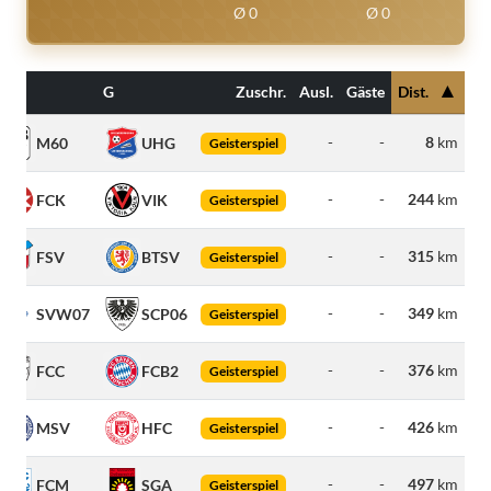
Ø 0
Ø 0
▲
H
G
Zuschr.
Ausl.
Gäste
Dist.
-
-
8
km
M60
UHG
Geisterspiel
-
-
244
km
FCK
VIK
Geisterspiel
-
-
315
km
FSV
BTSV
Geisterspiel
-
-
349
km
SVW07
SCP06
Geisterspiel
-
-
376
km
FCC
FCB2
Geisterspiel
-
-
426
km
MSV
HFC
Geisterspiel
-
-
497
km
FCM
SGA
Geisterspiel