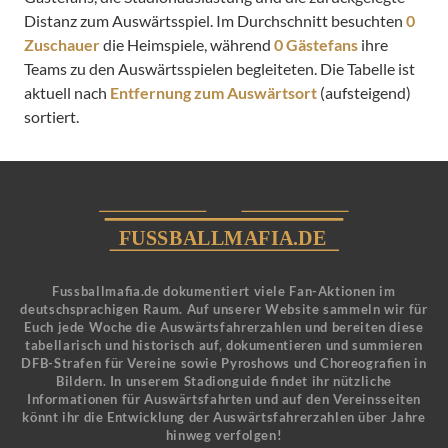
Distanz zum Auswärtsspiel. Im Durchschnitt besuchten
0
Zuschauer
die Heimspiele, während
0 Gästefans
ihre
Teams zu den Auswärtsspielen begleiteten. Die Tabelle ist
aktuell nach
Entfernung zum Auswärtsort
(aufsteigend)
sortiert.
Fussballmafia.de dokumentiert viele Fan-Aktionen im
deutschsprachigen Raum. Auf unserer Website sammeln wir für
Euch jede Woche die Auswärtsfahrerzahlen und bereiten diese
tabellarisch und historisch auf, dokumentieren und summieren
DFB-Strafen für Vereine sowie Pyroshows und Choreografien in
Bildern. In unserem Stadionguide findet ihr nützliche
Informationen für Auswärtsfahrten und auf den Vereinsseiten
könnt ihr die Entwicklung der Auswärtsfahrerzahlen über Jahre
hinweg verfolgen!