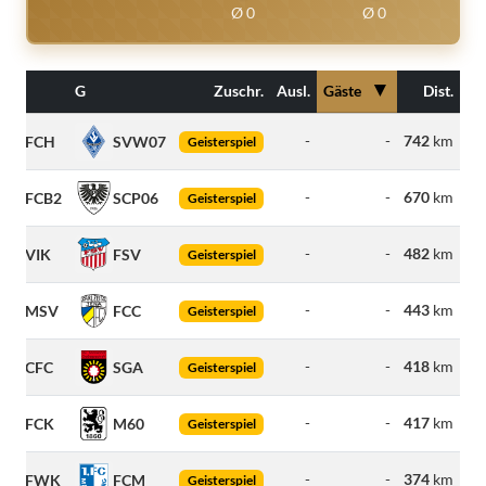
Ø 0
Ø 0
▼
G
Zuschr.
Ausl.
Gäste
Dist.
-
-
742
km
FCH
SVW07
Geisterspiel
-
-
670
km
FCB2
SCP06
Geisterspiel
-
-
482
km
VIK
FSV
Geisterspiel
-
-
443
km
MSV
FCC
Geisterspiel
-
-
418
km
CFC
SGA
Geisterspiel
-
-
417
km
FCK
M60
Geisterspiel
-
-
374
km
FWK
FCM
Geisterspiel