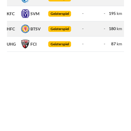
-
-
195
km
KFC
SVM
Geisterspiel
-
-
180
km
HFC
BTSV
Geisterspiel
-
-
87
km
UHG
FCI
Geisterspiel