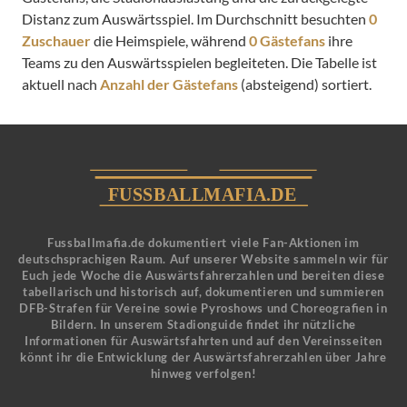
Distanz zum Auswärtsspiel. Im Durchschnitt besuchten
0
Zuschauer
die Heimspiele, während
0 Gästefans
ihre
Teams zu den Auswärtsspielen begleiteten. Die Tabelle ist
aktuell nach
Anzahl der Gästefans
(absteigend) sortiert.
Fussballmafia.de dokumentiert viele Fan-Aktionen im
deutschsprachigen Raum. Auf unserer Website sammeln wir für
Euch jede Woche die Auswärtsfahrerzahlen und bereiten diese
tabellarisch und historisch auf, dokumentieren und summieren
DFB-Strafen für Vereine sowie Pyroshows und Choreografien in
Bildern. In unserem Stadionguide findet ihr nützliche
Informationen für Auswärtsfahrten und auf den Vereinsseiten
könnt ihr die Entwicklung der Auswärtsfahrerzahlen über Jahre
hinweg verfolgen!