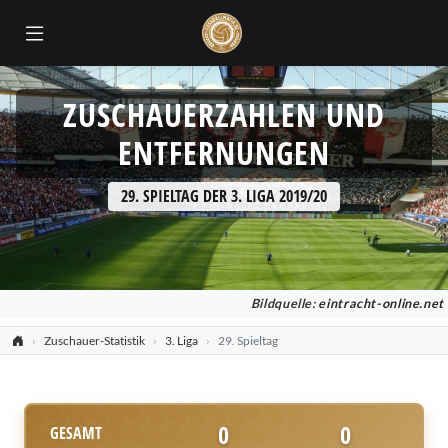
ZUSCHAUERZAHLEN UND
ENTFERNUNGEN
29. SPIELTAG DER 3. LIGA 2019/20
Bildquelle:
eintracht-online.net
Zuschauer-Statistik
3. Liga
29. Spieltag
0
0
GESAMT