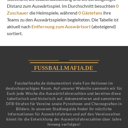
Distanz zum Auswärtsspiel. Im Durchschnitt besuchten
0
Zuschauer
die Heimspiele, während
0 Gästefans
ihre
Teams zu den Auswärtsspielen begleiteten. Die Tabelle ist
aktuell nach
Entfernung zum Auswärtsort
(absteigend)
sortiert.
Fussballmafia.de dokumentiert viele Fan-Aktionen im
deutschsprachigen Raum. Auf unserer Website sammeln wir für
Euch jede Woche die Auswärtsfahrerzahlen und bereiten diese
tabellarisch und historisch auf, dokumentieren und summieren
DFB-Strafen für Vereine sowie Pyroshows und Choreografien in
Bildern. In unserem Stadionguide findet ihr nützliche
Informationen für Auswärtsfahrten und auf den Vereinsseiten
könnt ihr die Entwicklung der Auswärtsfahrerzahlen über Jahre
hinweg verfolgen!