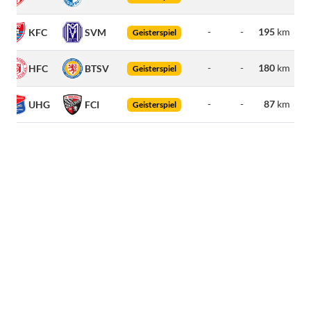
-
-
195
km
KFC
SVM
Geisterspiel
-
-
180
km
HFC
BTSV
Geisterspiel
-
-
87
km
UHG
FCI
Geisterspiel