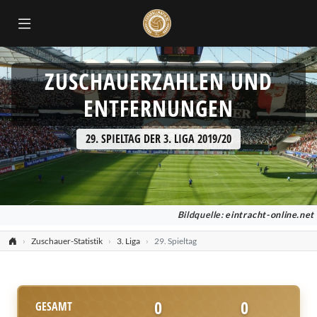
ZUSCHAUERZAHLEN UND
ENTFERNUNGEN
29. SPIELTAG DER 3. LIGA 2019/20
Bildquelle:
eintracht-online.net
Zuschauer-Statistik
3. Liga
29. Spieltag
0
0
GESAMT