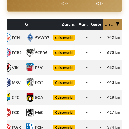
Ø 0
Ø 0
▼
H
G
Zuschr.
Ausl.
Gäste
Dist.
-
-
742
km
FCH
SVW07
Geisterspiel
-
-
670
km
FCB2
SCP06
Geisterspiel
-
-
482
km
VIK
FSV
Geisterspiel
-
-
443
km
MSV
FCC
Geisterspiel
-
-
418
km
CFC
SGA
Geisterspiel
-
-
417
km
FCK
M60
Geisterspiel
-
-
374
km
FWK
FCM
Geisterspiel