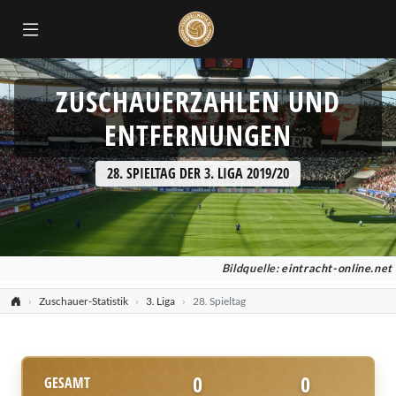
ZUSCHAUERZAHLEN UND
ENTFERNUNGEN
28. SPIELTAG DER 3. LIGA 2019/20
Bildquelle:
eintracht-online.net
Zuschauer-Statistik
3. Liga
28. Spieltag
0
0
GESAMT