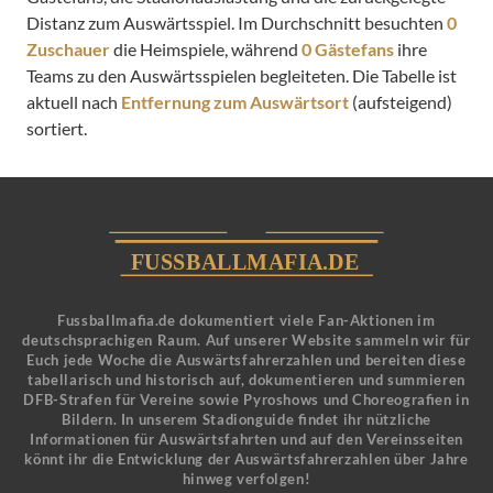
Distanz zum Auswärtsspiel. Im Durchschnitt besuchten
0
Zuschauer
die Heimspiele, während
0 Gästefans
ihre
Teams zu den Auswärtsspielen begleiteten. Die Tabelle ist
aktuell nach
Entfernung zum Auswärtsort
(aufsteigend)
sortiert.
Fussballmafia.de dokumentiert viele Fan-Aktionen im
deutschsprachigen Raum. Auf unserer Website sammeln wir für
Euch jede Woche die Auswärtsfahrerzahlen und bereiten diese
tabellarisch und historisch auf, dokumentieren und summieren
DFB-Strafen für Vereine sowie Pyroshows und Choreografien in
Bildern. In unserem Stadionguide findet ihr nützliche
Informationen für Auswärtsfahrten und auf den Vereinsseiten
könnt ihr die Entwicklung der Auswärtsfahrerzahlen über Jahre
hinweg verfolgen!