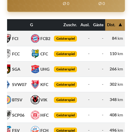
Ø 0
Ø 0
▲
H
G
Zuschr.
Ausl.
Gäste
Dist.
-
-
84
km
FCI
FCB2
Geisterspiel
-
-
110
km
FCC
CFC
Geisterspiel
-
-
266
km
SGA
UHG
Geisterspiel
-
-
302
km
SVW07
KFC
Geisterspiel
-
-
348
km
BTSV
VIK
Geisterspiel
-
-
408
km
SCP06
HFC
Geisterspiel
-
-
496
km
FSV
FCH
Geisterspiel