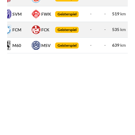
-
-
519
km
SVM
FWK
Geisterspiel
-
-
535
km
FCM
FCK
Geisterspiel
-
-
639
km
M60
MSV
Geisterspiel