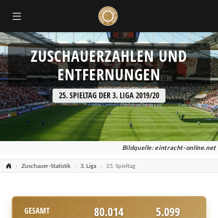
ZUSCHAUERZAHLEN UND
ENTFERNUNGEN
25. SPIELTAG DER 3. LIGA 2019/20
Bildquelle:
eintracht-online.net
Zuschauer-Statistik
3. Liga
25. Spieltag
80.014
5.099
GESAMT