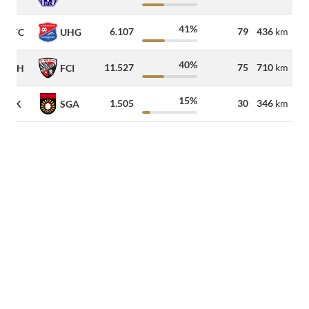
41%
6.107
79
436
km
HFC
UHG
40%
11.527
75
710
km
FCH
FCI
15%
1.505
30
346
km
VIK
SGA