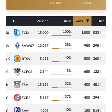
Ø 8.001
Ø 510
▼
G
Zuschr.
Ausl.
Gäste
Dist.
100%
15.000
1.500
533
km
M60
FCM
38%
12.037
980
298
km
MSV
SVW07
40%
5.211
800
360
km
FWK
BTSV
5%
2.844
685
122
km
KFC
SCP06
32%
15.913
400
481
km
FCK
FSV
37%
5.667
400
394
km
CFC
FCB2
40%
4.203
150
514
km
FCC
SVM