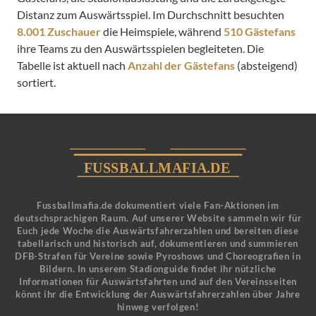
Distanz zum Auswärtsspiel. Im Durchschnitt besuchten
8.001 Zuschauer
die Heimspiele, während
510 Gästefans
ihre Teams zu den Auswärtsspielen begleiteten. Die
Tabelle ist aktuell nach
Anzahl der Gästefans
(absteigend)
sortiert.
Fussballmafia.de dokumentiert viele Fan-Aktionen im
deutschsprachigen Raum. Auf unserer Website sammeln wir für
Euch jede Woche die Auswärtsfahrerzahlen und bereiten diese
tabellarisch und historisch auf, dokumentieren und summieren
DFB-Strafen für Vereine sowie Pyroshows und Choreografien in
Bildern. In unserem Stadionguide findet ihr nützliche
Informationen für Auswärtsfahrten und auf den Vereinsseiten
könnt ihr die Entwicklung der Auswärtsfahrerzahlen über Jahre
hinweg verfolgen!