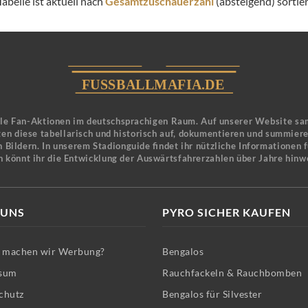
abelle ist aktuell nach
Gesamtzuschauerzahl
(absteigend) sortier
ele Fan-Aktionen im deutschsprachigen Raum. Auf unserer Website sa
en diese tabellarisch und historisch auf, dokumentieren und summier
 Bildern. In unserem Stadionguide findet ihr nützliche Informationen 
n könnt ihr die Entwicklung der Auswärtsfahrerzahlen über Jahre hinw
 UNS
PYRO SICHER KAUFEN
machen wir Werbung?
Bengalos
sum
Rauchfackeln & Rauchbomben
chutz
Bengalos für Silvester