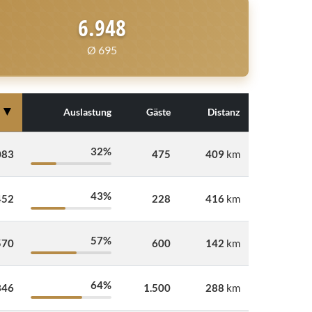
6.948
Ø 695
▼
Auslastung
Gäste
Distanz
32%
083
475
409
km
43%
452
228
416
km
57%
570
600
142
km
64%
346
1.500
288
km