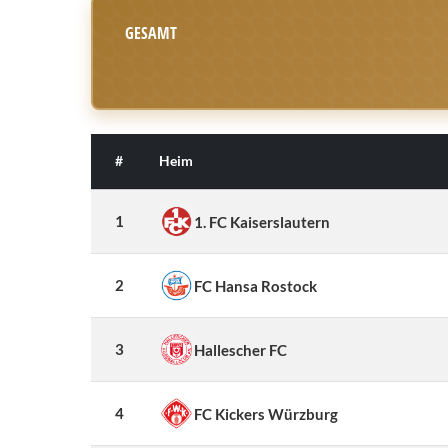
GESAMT
#
Heim
1
1. FC Kaiserslautern
2
FC Hansa Rostock
3
Hallescher FC
4
FC Kickers Würzburg