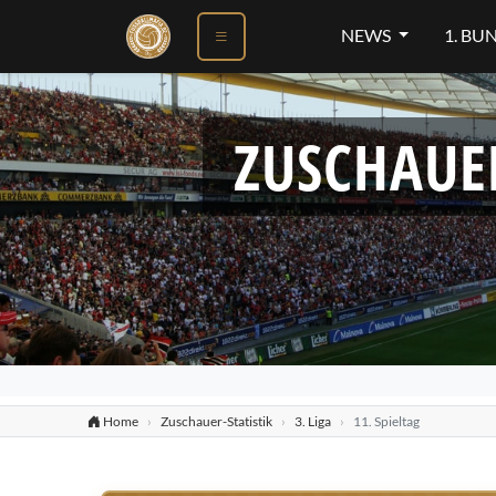
NEWS
1. BU
ZUSCHAUE
Home
Zuschauer-Statistik
3. Liga
11. Spieltag