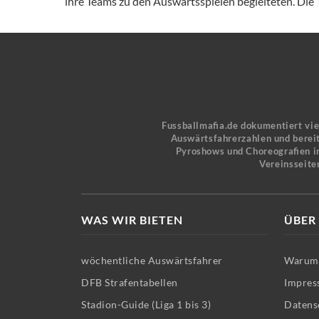
ihre Teams zu den Auswärtsspielen begleiteten. Die T
Fussballmafia.de dokumentiert vi
Auswärtsfahrerzahlen und bereit
Pyroshows und Choreografien in
Vereinsseite
WAS WIR BIETEN
ÜBER
wöchentliche Auswärtsfahrer
Warum 
DFB Strafentabellen
Impres
Stadion-Guide (Liga 1 bis 3)
Datens