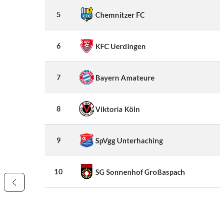
5
Chemnitzer FC
6
KFC Uerdingen
7
Bayern Amateure
8
Viktoria Köln
9
SpVgg Unterhaching
10
SG Sonnenhof Großaspach