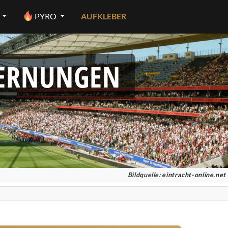
PYRO
AUFKLEBER
FERNUNGEN
Bildquelle:
eintracht-online.net