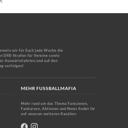
t.
mmeln wir für Euch jede Woche die
en DFB-Strafen für Vereine sowie
für Auswärtsfahrten und auf den
eg verfolgen!
MEHR FUSSBALLMAFIA
Mehr rund um das Thema Fanszenen,
Fankurven, Aktionen und News findet ihr
auf unseren weiteren Kanälen: