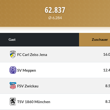
62.837
Ø 6.284
Gast
Zuschauer
16.
FC Carl Zeiss Jena
12.
SV Meppen
8.
FSV Zwickau
8.
TSV 1860 München