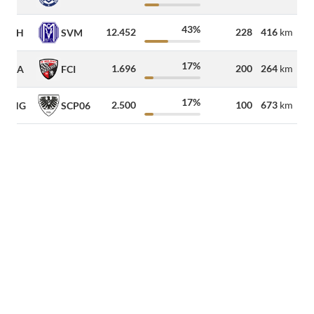
43%
12.452
228
416
km
FCH
SVM
17%
1.696
200
264
km
SGA
FCI
17%
2.500
100
673
km
UHG
SCP06