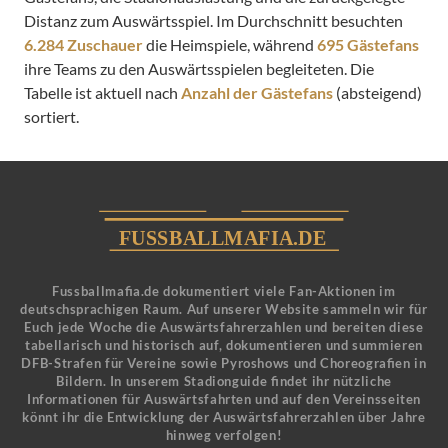
Distanz zum Auswärtsspiel. Im Durchschnitt besuchten
6.284 Zuschauer
die Heimspiele, während
695 Gästefans
ihre Teams zu den Auswärtsspielen begleiteten. Die
Tabelle ist aktuell nach
Anzahl der Gästefans
(absteigend)
sortiert.
Fussballmafia.de dokumentiert viele Fan-Aktionen im
deutschsprachigen Raum. Auf unserer Website sammeln wir für
Euch jede Woche die Auswärtsfahrerzahlen und bereiten diese
tabellarisch und historisch auf, dokumentieren und summieren
DFB-Strafen für Vereine sowie Pyroshows und Choreografien in
Bildern. In unserem Stadionguide findet ihr nützliche
Informationen für Auswärtsfahrten und auf den Vereinsseiten
könnt ihr die Entwicklung der Auswärtsfahrerzahlen über Jahre
hinweg verfolgen!