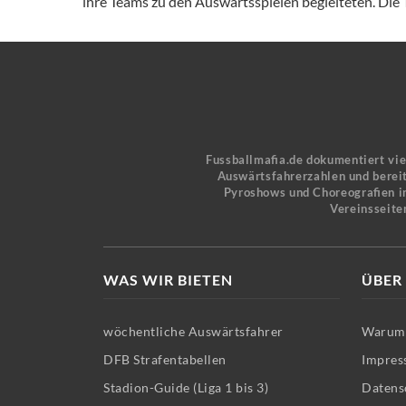
ihre Teams zu den Auswärtsspielen begleiteten. Die T
Fussballmafia.de dokumentiert vi
Auswärtsfahrerzahlen und bereit
Pyroshows und Choreografien in
Vereinsseite
WAS WIR BIETEN
ÜBER
wöchentliche Auswärtsfahrer
Warum 
DFB Strafentabellen
Impres
Stadion-Guide (Liga 1 bis 3)
Datens