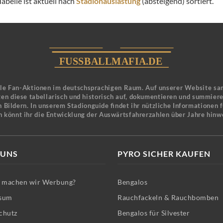
abelle ist aktuell nach
Stadionauslastung
(absteigend) sortiert.
ele Fan-Aktionen im deutschsprachigen Raum. Auf unserer Website sa
en diese tabellarisch und historisch auf, dokumentieren und summier
 Bildern. In unserem Stadionguide findet ihr nützliche Informationen 
n könnt ihr die Entwicklung der Auswärtsfahrerzahlen über Jahre hinw
 UNS
PYRO SICHER KAUFEN
machen wir Werbung?
Bengalos
sum
Rauchfackeln & Rauchbomben
chutz
Bengalos für Silvester