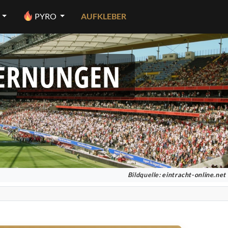
PYRO
AUFKLEBER
FERNUNGEN
Bildquelle:
eintracht-online.net