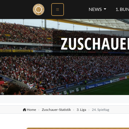
NEWS
1. BU
ZUSCHAUE
Home
Zuschauer-Statistik
3. Liga
24. Spieltag