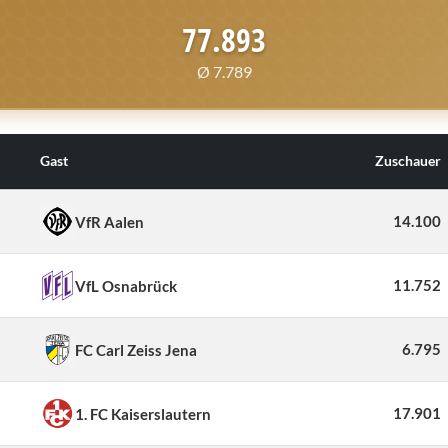
77.893
Ø 7.789
Gast
Zuschauer
14.100
VfR Aalen
11.752
VfL Osnabrück
6.795
FC Carl Zeiss Jena
17.901
1. FC Kaiserslautern