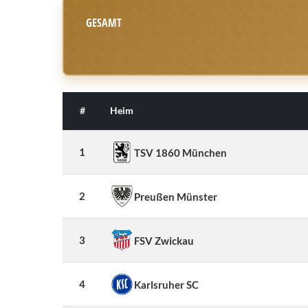
GESAMT
#
Heim
1
TSV 1860 München
2
Preußen Münster
3
FSV Zwickau
4
Karlsruher SC