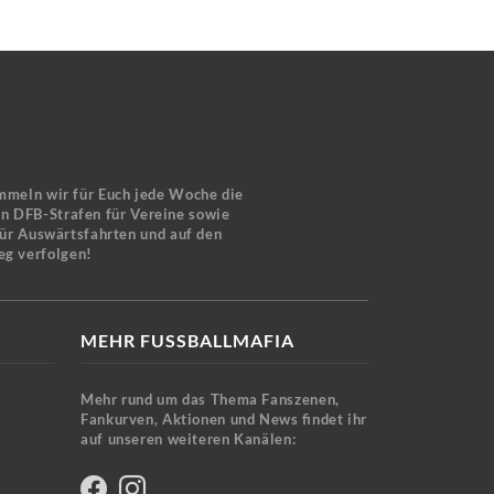
mmeln wir für Euch jede Woche die
en DFB-Strafen für Vereine sowie
für Auswärtsfahrten und auf den
eg verfolgen!
MEHR FUSSBALLMAFIA
Mehr rund um das Thema Fanszenen,
Fankurven, Aktionen und News findet ihr
auf unseren weiteren Kanälen: