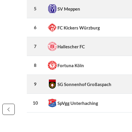
5
SV Meppen
6
FC Kickers Würzburg
7
Hallescher FC
8
Fortuna Köln
9
SG Sonnenhof Großaspach
10
SpVgg Unterhaching