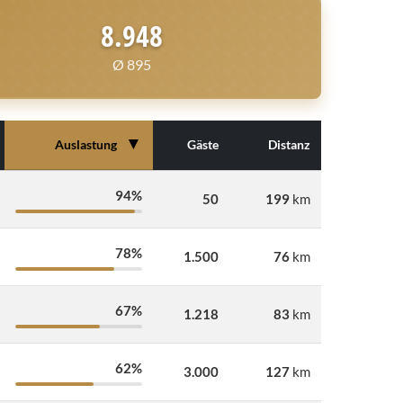
8.948
Ø 895
▼
Auslastung
Gäste
Distanz
94%
50
199
km
78%
1.500
76
km
67%
1.218
83
km
62%
3.000
127
km