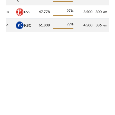
97%
47.778
3.500
300
km
FCK
F95
99%
61.838
4.500
386
km
S04
KSC