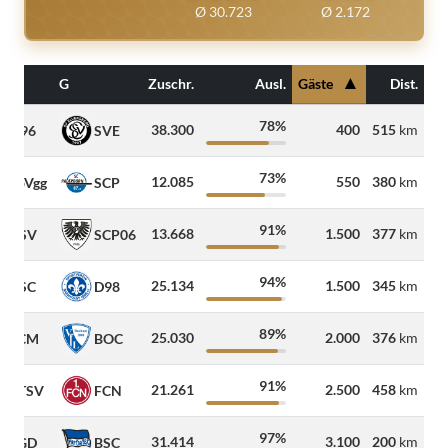
Ø 30.723
Ø 2.172
▲
G
Zuschr.
Ausl.
Gäste
Dist.
78%
38.300
400
515
km
H96
SVE
73%
12.085
550
380
km
SpVgg
SCP
91%
13.668
1.500
377
km
KSV
SCP06
94%
25.134
1.500
345
km
DSC
D98
89%
25.030
2.000
376
km
FCM
BOC
91%
21.261
2.500
458
km
BTSV
FCN
97%
31.414
3.100
200
km
SGD
BSC