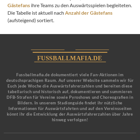
Gästefans
ihre Teams zu den Auswärtsspielen begleiteten.
Die Tabelle ist aktuell nach
Anzahl der Gästefans
(aufsteigend) sortiert.
Fussballmafia.de dokumentiert viele Fan-Aktionen im
deutschsprachigen Raum. Auf unserer Website sammeln wir für
Euch jede Woche die Auswärtsfahrerzahlen und bereiten diese
tabellarisch und historisch auf, dokumentieren und summieren
DFB-Strafen für Vereine sowie Pyroshows und Choreografien in
Bildern. In unserem Stadionguide findet ihr nützliche
Informationen für Auswärtsfahrten und auf den Vereinsseiten
könnt ihr die Entwicklung der Auswärtsfahrerzahlen über Jahre
hinweg verfolgen!