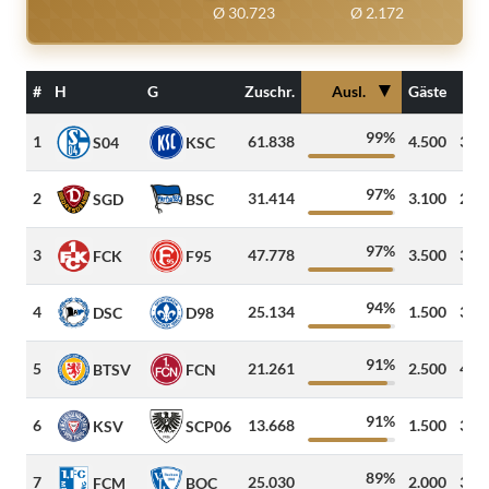
Ø 30.723
Ø 2.172
▼
#
H
G
Zuschr.
Ausl.
Gäste
D
99%
1
61.838
4.500
386
S04
KSC
97%
2
31.414
3.100
200
SGD
BSC
97%
3
47.778
3.500
300
FCK
F95
94%
4
25.134
1.500
345
DSC
D98
91%
5
21.261
2.500
458
BTSV
FCN
91%
6
13.668
1.500
377
KSV
SCP06
89%
7
25.030
2.000
376
FCM
BOC