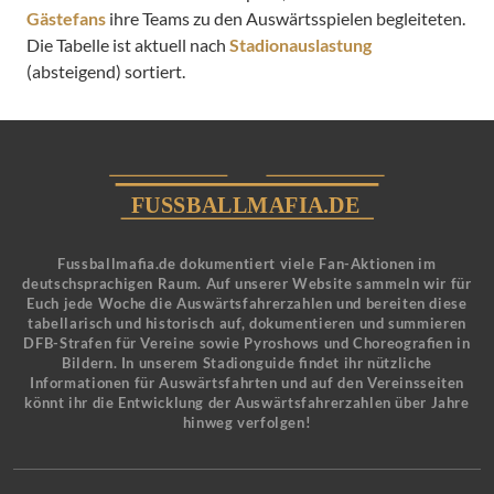
Gästefans
ihre Teams zu den Auswärtsspielen begleiteten.
Die Tabelle ist aktuell nach
Stadionauslastung
(absteigend) sortiert.
Fussballmafia.de dokumentiert viele Fan-Aktionen im
deutschsprachigen Raum. Auf unserer Website sammeln wir für
Euch jede Woche die Auswärtsfahrerzahlen und bereiten diese
tabellarisch und historisch auf, dokumentieren und summieren
DFB-Strafen für Vereine sowie Pyroshows und Choreografien in
Bildern. In unserem Stadionguide findet ihr nützliche
Informationen für Auswärtsfahrten und auf den Vereinsseiten
könnt ihr die Entwicklung der Auswärtsfahrerzahlen über Jahre
hinweg verfolgen!