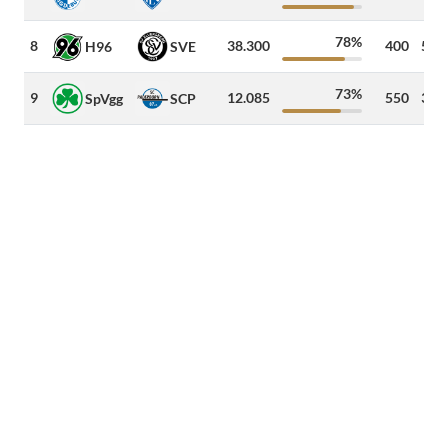
78%
8
38.300
400
515
H96
SVE
73%
9
12.085
550
380
SpVgg
SCP