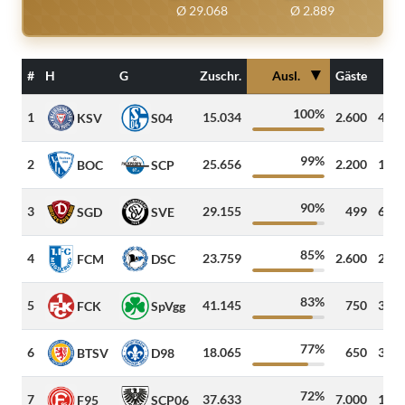
Ø 29.068
Ø 2.889
▼
#
H
G
Zuschr.
Ausl.
Gäste
Di
100%
1
15.034
2.600
440
KSV
S04
99%
2
25.656
2.200
117
BOC
SCP
90%
3
29.155
499
626
SGD
SVE
85%
4
23.759
2.600
253
FCM
DSC
83%
5
41.145
750
309
FCK
SpVgg
77%
6
18.065
650
370
BTSV
D98
72%
7
37.633
7.000
123
F95
SCP06