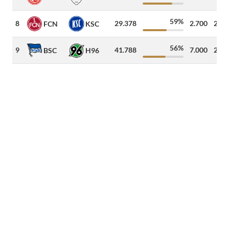
59%
8
29.378
2.700
246
FCN
KSC
56%
9
41.788
7.000
280
BSC
H96