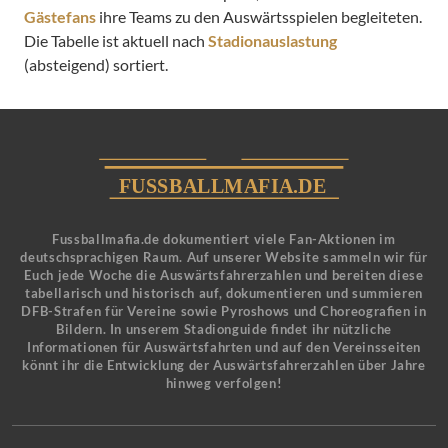
Gästefans
ihre Teams zu den Auswärtsspielen begleiteten.
Die Tabelle ist aktuell nach
Stadionauslastung
(absteigend) sortiert.
Fussballmafia.de dokumentiert viele Fan-Aktionen im
deutschsprachigen Raum. Auf unserer Website sammeln wir für
Euch jede Woche die Auswärtsfahrerzahlen und bereiten diese
tabellarisch und historisch auf, dokumentieren und summieren
DFB-Strafen für Vereine sowie Pyroshows und Choreografien in
Bildern. In unserem Stadionguide findet ihr nützliche
Informationen für Auswärtsfahrten und auf den Vereinsseiten
könnt ihr die Entwicklung der Auswärtsfahrerzahlen über Jahre
hinweg verfolgen!