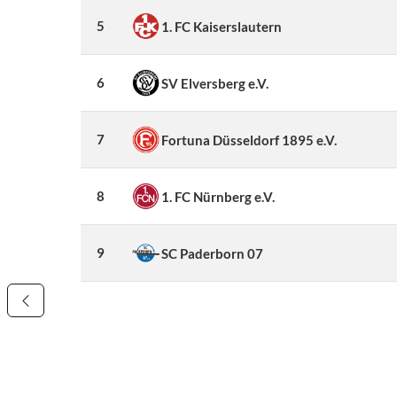
5
1. FC Kaiserslautern
6
SV Elversberg e.V.
7
Fortuna Düsseldorf 1895 e.V.
8
1. FC Nürnberg e.V.
9
SC Paderborn 07