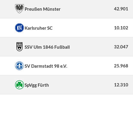
42.901
Preußen Münster
10.102
Karlsruher SC
32.047
SSV Ulm 1846 Fußball
25.968
SV Darmstadt 98 e.V.
12.310
SpVgg Fürth