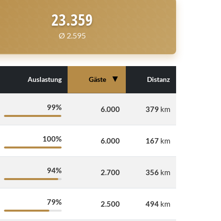
23.359
Ø 2.595
▼
Auslastung
Gäste
Distanz
99%
6.000
379
km
100%
6.000
167
km
94%
2.700
356
km
79%
2.500
494
km