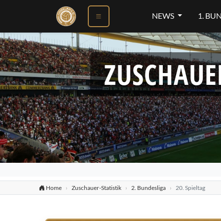
NEWS
1. BU
ZUSCHAUE
Home
Zuschauer-Statistik
2. Bundesliga
20. Spieltag