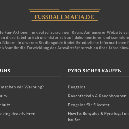
ele Fan-Aktionen im deutschsprachigen Raum. Auf unserer Website sa
en diese tabellarisch und historisch auf, dokumentieren und summier
 Bildern. In unserem Stadionguide findet ihr nützliche Informationen 
n könnt ihr die Entwicklung der Auswärtsfahrerzahlen über Jahre hinw
 UNS
PYRO SICHER KAUFEN
machen wir Werbung?
Bengalos
sum
Rauchfackeln & Rauchbomben
chutz
Bengalos für Silvester
cking deaktivieren
HowTo: Bengalos & Pyro legal on
kaufen