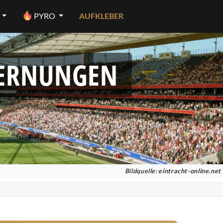
PYRO
AUFKLEBER
FERNUNGEN
Bildquelle:
eintracht-online.net