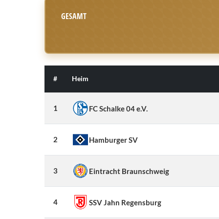
GESAMT
#
Heim
1
FC Schalke 04 e.V.
2
Hamburger SV
3
Eintracht Braunschweig
4
SSV Jahn Regensburg