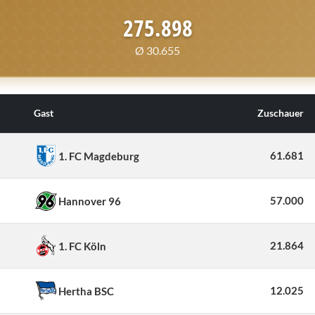
275.898
Ø 30.655
Gast
Zuschauer
61.681
1. FC Magdeburg
57.000
Hannover 96
21.864
1. FC Köln
12.025
Hertha BSC