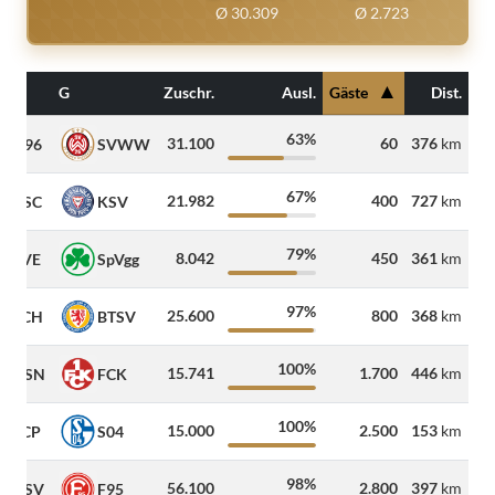
Ø 30.309
Ø 2.723
▲
G
Zuschr.
Ausl.
Gäste
Dist.
63%
31.100
60
376
km
H96
SVWW
67%
21.982
400
727
km
KSC
KSV
79%
8.042
450
361
km
SVE
SpVgg
97%
25.600
800
368
km
FCH
BTSV
100%
15.741
1.700
446
km
OSN
FCK
100%
15.000
2.500
153
km
SCP
S04
98%
56.100
2.800
397
km
HSV
F95