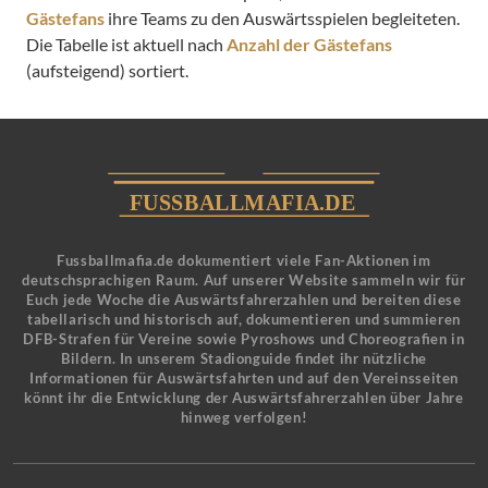
Gästefans
ihre Teams zu den Auswärtsspielen begleiteten.
Die Tabelle ist aktuell nach
Anzahl der Gästefans
(aufsteigend) sortiert.
Fussballmafia.de dokumentiert viele Fan-Aktionen im
deutschsprachigen Raum. Auf unserer Website sammeln wir für
Euch jede Woche die Auswärtsfahrerzahlen und bereiten diese
tabellarisch und historisch auf, dokumentieren und summieren
DFB-Strafen für Vereine sowie Pyroshows und Choreografien in
Bildern. In unserem Stadionguide findet ihr nützliche
Informationen für Auswärtsfahrten und auf den Vereinsseiten
könnt ihr die Entwicklung der Auswärtsfahrerzahlen über Jahre
hinweg verfolgen!