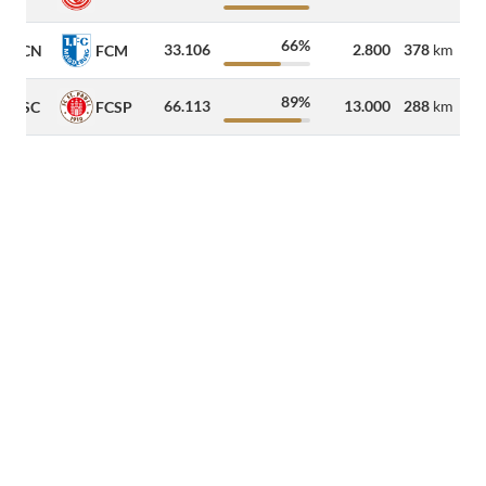
66%
33.106
2.800
378
km
FCN
FCM
89%
66.113
13.000
288
km
BSC
FCSP