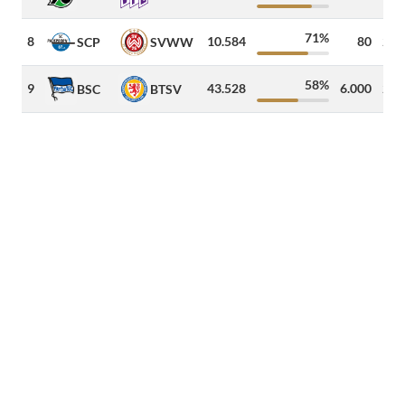
71%
8
10.584
80
297
SCP
SVWW
58%
9
43.528
6.000
220
BSC
BTSV