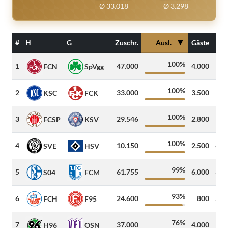
Ø 33.018
Ø 3.298
▼
#
H
G
Zuschr.
Ausl.
Gäste
D
100%
1
47.000
4.000
14
FCN
SpVgg
100%
2
33.000
3.500
127
KSC
FCK
100%
3
29.546
2.800
101
FCSP
KSV
100%
4
10.150
2.500
664
SVE
HSV
99%
5
61.755
6.000
379
S04
FCM
93%
6
24.600
800
573
FCH
F95
76%
7
37.000
4.000
138
H96
OSN