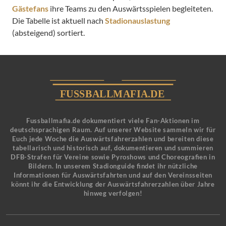
Gästefans
ihre Teams zu den Auswärtsspielen begleiteten.
Die Tabelle ist aktuell nach
Stadionauslastung
(absteigend) sortiert.
Fussballmafia.de dokumentiert viele Fan-Aktionen im
deutschsprachigen Raum. Auf unserer Website sammeln wir für
Euch jede Woche die Auswärtsfahrerzahlen und bereiten diese
tabellarisch und historisch auf, dokumentieren und summieren
DFB-Strafen für Vereine sowie Pyroshows und Choreografien in
Bildern. In unserem Stadionguide findet ihr nützliche
Informationen für Auswärtsfahrten und auf den Vereinsseiten
könnt ihr die Entwicklung der Auswärtsfahrerzahlen über Jahre
hinweg verfolgen!