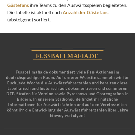
Gästefans
ihre Teams zu den Auswärtsspielen begleiteten.
Die Tabelle ist aktuell nach
Anzahl der Gästefans
(absteigend) sortiert.
Fussballmafia.de dokumentiert viele Fan-Aktionen im
deutschsprachigen Raum. Auf unserer Website sammeln wir für
Euch jede Woche die Auswärtsfahrerzahlen und bereiten diese
tabellarisch und historisch auf, dokumentieren und summieren
DFB-Strafen für Vereine sowie Pyroshows und Choreografien in
Bildern. In unserem Stadionguide findet ihr nützliche
Informationen für Auswärtsfahrten und auf den Vereinsseiten
könnt ihr die Entwicklung der Auswärtsfahrerzahlen über Jahre
hinweg verfolgen!