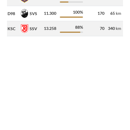
100%
11.300
170
65
km
D98
SVS
88%
13.258
70
340
km
KSC
SSV