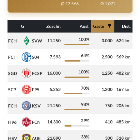
Ø 13.566
Ø 1.072
▼
H
G
Zuschr.
Ausl.
Gäste
Dist.
100%
11.250
3.000
624
km
FCH
SVW
64%
7.593
2.500
569
km
FCI
S04
100%
16.000
1.250
482
km
SGD
FCSP
70%
5.253
1.200
167
km
SCP
F95
98%
21.250
750
206
km
FCH
KSV
29%
14.300
410
485
km
H96
FCN
38%
21.890
300
518
km
HSV
AUE