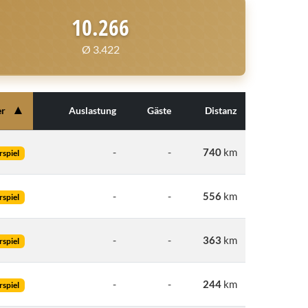
10.266
Ø 3.422
▲
er
Auslastung
Gäste
Distanz
-
-
740
km
rspiel
-
-
556
km
rspiel
-
-
363
km
rspiel
-
-
244
km
rspiel