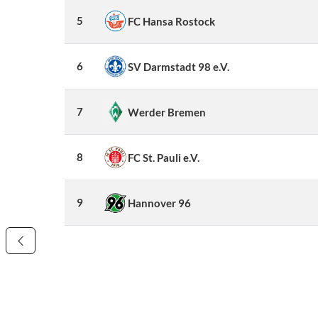
5
FC Hansa Rostock
6
SV Darmstadt 98 e.V.
7
Werder Bremen
8
FC St. Pauli e.V.
9
Hannover 96