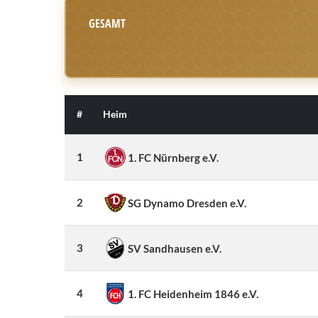
GESAMT
#
Heim
1
1. FC Nürnberg e.V.
2
SG Dynamo Dresden e.V.
3
SV Sandhausen e.V.
4
1. FC Heidenheim 1846 e.V.