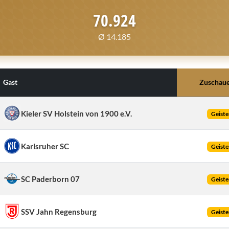
70.924
Ø 14.185
Gast
Zuschau
Kieler SV Holstein von 1900 e.V.
Geiste
Karlsruher SC
Geiste
SC Paderborn 07
Geiste
SSV Jahn Regensburg
Geiste