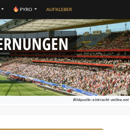
PYRO
AUFKLEBER
FERNUNGEN
Bildquelle:
eintracht-online.net