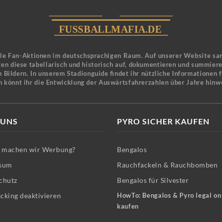
ele Fan-Aktionen im deutschsprachigen Raum. Auf unserer Website sa
en diese tabellarisch und historisch auf, dokumentieren und summier
 Bildern. In unserem Stadionguide findet ihr nützliche Informationen 
n könnt ihr die Entwicklung der Auswärtsfahrerzahlen über Jahre hinw
 UNS
PYRO SICHER KAUFEN
machen wir Werbung?
Bengalos
sum
Rauchfackeln & Rauchbomben
chutz
Bengalos für Silvester
cking deaktivieren
HowTo: Bengalos & Pyro legal on
kaufen