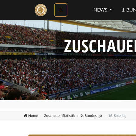
NEWS
1. BU
ZUSCHAUE
Home
Zuschauer-Statistik
2. Bundesliga
16. Spieltag