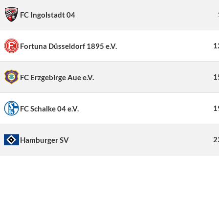
FC Ingolstadt 04
1
Fortuna Düsseldorf 1895 e.V.
1
FC Erzgebirge Aue e.V.
1
FC Schalke 04 e.V.
2
Hamburger SV