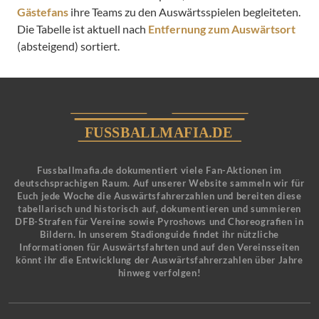
Gästefans
ihre Teams zu den Auswärtsspielen begleiteten.
Die Tabelle ist aktuell nach
Entfernung zum Auswärtsort
(absteigend) sortiert.
Fussballmafia.de dokumentiert viele Fan-Aktionen im
deutschsprachigen Raum. Auf unserer Website sammeln wir für
Euch jede Woche die Auswärtsfahrerzahlen und bereiten diese
tabellarisch und historisch auf, dokumentieren und summieren
DFB-Strafen für Vereine sowie Pyroshows und Choreografien in
Bildern. In unserem Stadionguide findet ihr nützliche
Informationen für Auswärtsfahrten und auf den Vereinsseiten
könnt ihr die Entwicklung der Auswärtsfahrerzahlen über Jahre
hinweg verfolgen!