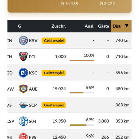
Ø 14.185
Ø 3.422
▼
G
Zuschr.
Ausl.
Gäste
Dist.
-
-
740
km
FCN
KSV
Geisterspiel
100%
1.000
0
710
km
FCH
FCI
-
-
556
km
SGD
KSC
Geisterspiel
56%
15.024
0
480
km
SVW
AUE
-
-
363
km
SVS
SCP
Geisterspiel
69%
19.950
3.000
353
km
FCSP
S04
96%
12.450
266
252
km
D98
F95