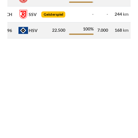
-
-
244
km
FCH
SSV
Geisterspiel
100%
22.500
7.000
168
km
H96
HSV