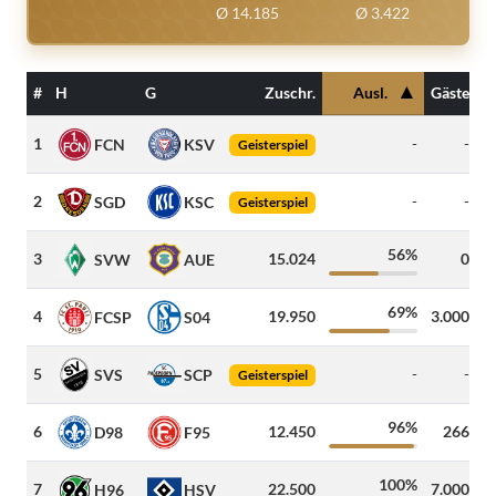
Ø 14.185
Ø 3.422
▲
#
H
G
Zuschr.
Ausl.
Gäste
1
-
-
7
FCN
KSV
Geisterspiel
2
-
-
5
SGD
KSC
Geisterspiel
56%
3
15.024
0
4
SVW
AUE
69%
4
19.950
3.000
3
FCSP
S04
5
-
-
3
SVS
SCP
Geisterspiel
96%
6
12.450
266
2
D98
F95
100%
7
22.500
7.000
1
H96
HSV