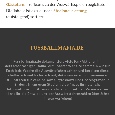
Gästefans
ihre Teams zu den Auswärtsspielen begleiteten.
Die Tabelle ist aktuell nach
Stadionauslastung
(aufsteigend) sortiert.
Fussballmafia.de dokumentiert viele Fan-Aktionen im
deutschsprachigen Raum. Auf unserer Website sammeln wir für
Euch jede Woche die Auswärtsfahrerzahlen und bereiten diese
tabellarisch und historisch auf, dokumentieren und summieren
DFB-Strafen für Vereine sowie Pyroshows und Choreografien in
Bildern. In unserem Stadionguide findet ihr nützliche
Informationen für Auswärtsfahrten und auf den Vereinsseiten
könnt ihr die Entwicklung der Auswärtsfahrerzahlen über Jahre
hinweg verfolgen!