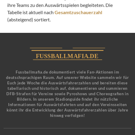
ihre Teams zu den Auswärtsspielen begleiteten. Die
Tabelle ist aktuell nach
Gesamtzuschauerzahl
(absteigend) sortiert.
Fussballmafia.de dokumentiert viele Fan-Aktionen im
deutschsprachigen Raum. Auf unserer Website sammeln wir für
Euch jede Woche die Auswärtsfahrerzahlen und bereiten diese
tabellarisch und historisch auf, dokumentieren und summieren
DFB-Strafen für Vereine sowie Pyroshows und Choreografien in
Bildern. In unserem Stadionguide findet ihr nützliche
Informationen für Auswärtsfahrten und auf den Vereinsseiten
könnt ihr die Entwicklung der Auswärtsfahrerzahlen über Jahre
hinweg verfolgen!