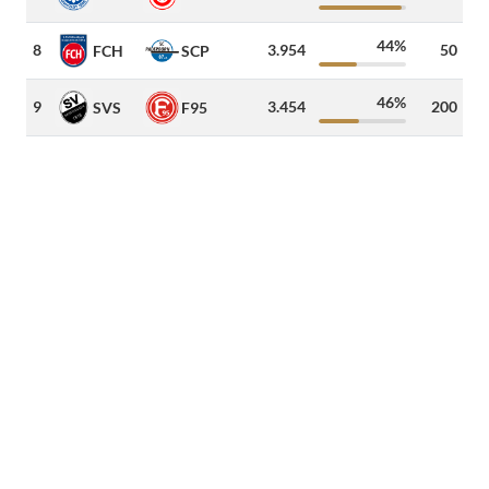
44%
8
3.954
50
43
FCH
SCP
46%
9
3.454
200
30
SVS
F95