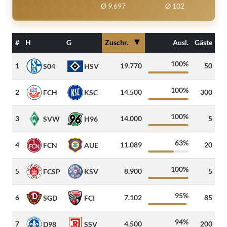
Ø 9.697
Ø 102
▼
#
H
G
Zuschr.
Ausl.
Gäste
100%
1
19.770
50
34
S04
HSV
100%
2
14.500
300
79
FCH
KSC
100%
3
14.000
5
12
SVW
H96
63%
4
11.089
20
22
FCN
AUE
100%
5
8.900
5
10
FCSP
KSV
95%
6
7.102
85
39
SGD
FCI
94%
7
4.500
200
32
D98
SSV