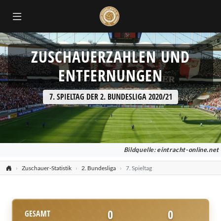
ZUSCHAUERZAHLEN UND
ENTFERNUNGEN
7. SPIELTAG DER 2. BUNDESLIGA 2020/21
Bildquelle:
eintracht-online.net
Zuschauer-Statistik
2. Bundesliga
7. Spieltag
0
0
GESAMT