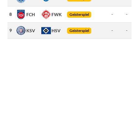
8
-
-
161
FCH
FWK
Geisterspiel
9
-
-
95
KSV
HSV
Geisterspiel