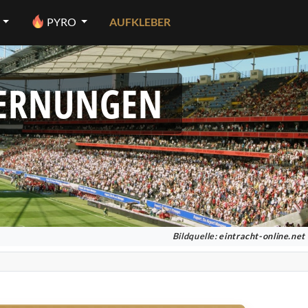
PYRO
AUFKLEBER
FERNUNGEN
Bildquelle:
eintracht-online.net