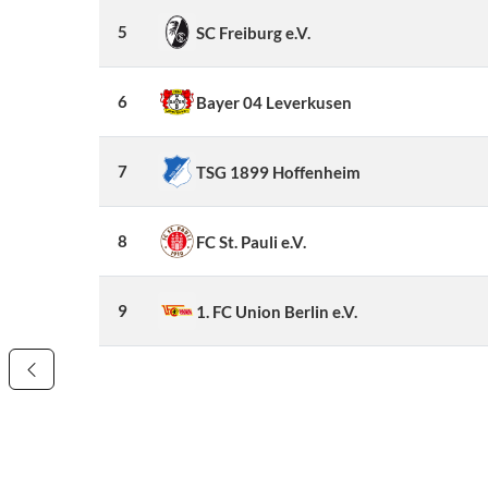
5
SC Freiburg e.V.
6
Bayer 04 Leverkusen
7
TSG 1899 Hoffenheim
8
FC St. Pauli e.V.
9
1. FC Union Berlin e.V.