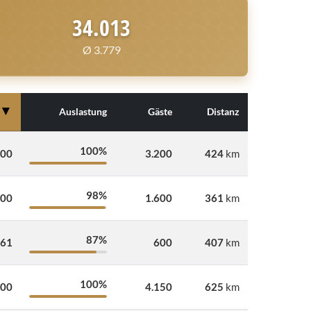
34.013
Ø 3.779
▼
Auslastung
Gäste
Distanz
100%
000
3.200
424
km
98%
300
1.600
361
km
87%
161
600
407
km
100%
100
4.150
625
km