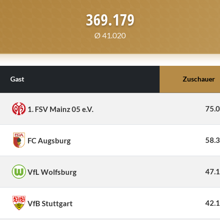
369.179
Ø 41.020
Gast
Zuschauer
75.
1. FSV Mainz 05 e.V.
58.
FC Augsburg
47.
VfL Wolfsburg
42.
VfB Stuttgart