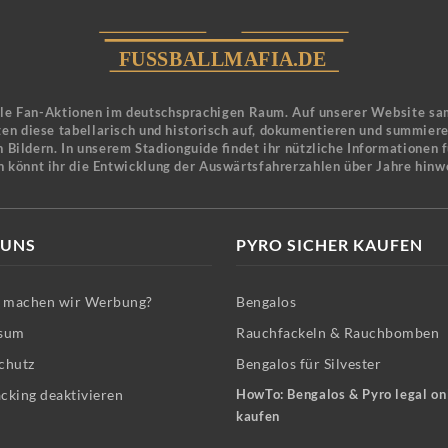
ele Fan-Aktionen im deutschsprachigen Raum. Auf unserer Website sa
en diese tabellarisch und historisch auf, dokumentieren und summier
 Bildern. In unserem Stadionguide findet ihr nützliche Informationen 
n könnt ihr die Entwicklung der Auswärtsfahrerzahlen über Jahre hinw
 UNS
PYRO SICHER KAUFEN
machen wir Werbung?
Bengalos
sum
Rauchfackeln & Rauchbomben
chutz
Bengalos für Silvester
cking deaktivieren
HowTo: Bengalos & Pyro legal on
kaufen