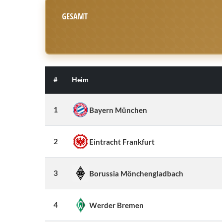
GESAMT
#
Heim
1
Bayern München
2
Eintracht Frankfurt
3
Borussia Mönchengladbach
4
Werder Bremen