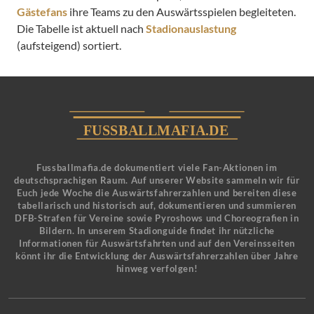
Gästefans
ihre Teams zu den Auswärtsspielen begleiteten.
Die Tabelle ist aktuell nach
Stadionauslastung
(aufsteigend) sortiert.
Fussballmafia.de dokumentiert viele Fan-Aktionen im
deutschsprachigen Raum. Auf unserer Website sammeln wir für
Euch jede Woche die Auswärtsfahrerzahlen und bereiten diese
tabellarisch und historisch auf, dokumentieren und summieren
DFB-Strafen für Vereine sowie Pyroshows und Choreografien in
Bildern. In unserem Stadionguide findet ihr nützliche
Informationen für Auswärtsfahrten und auf den Vereinsseiten
könnt ihr die Entwicklung der Auswärtsfahrerzahlen über Jahre
hinweg verfolgen!