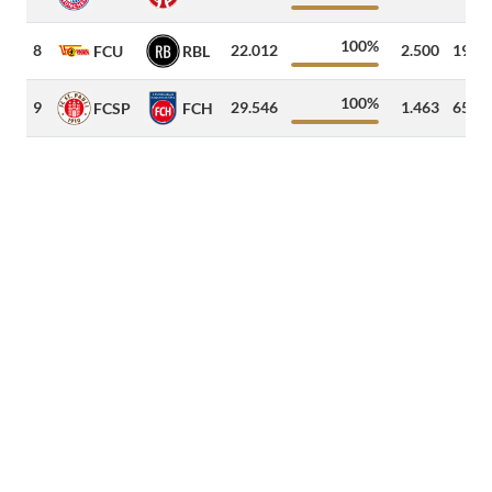
100%
8
22.012
2.500
198
k
FCU
RBL
100%
9
29.546
1.463
657
k
FCSP
FCH