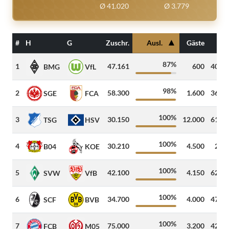
Ø 41.020
Ø 3.779
▲
#
H
G
Zuschr.
Ausl.
Gäste
Dis
87%
1
47.161
600
407
k
BMG
VfL
98%
2
58.300
1.600
361
k
SGE
FCA
100%
3
30.150
12.000
614
k
TSG
HSV
100%
4
30.210
4.500
26
k
B04
KOE
100%
5
42.100
4.150
625
k
SVW
VfB
100%
6
34.700
4.000
475
k
SCF
BVB
100%
7
75.000
3.200
424
k
FCB
M05