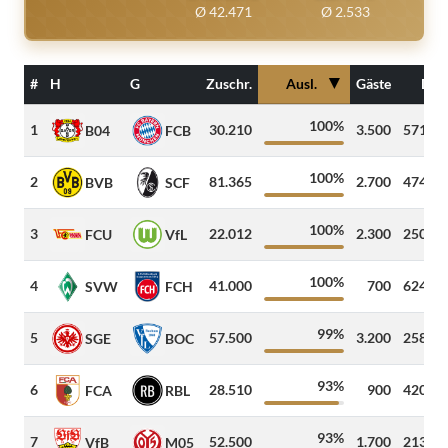
Ø 42.471
Ø 2.533
▼
#
H
G
Zuschr.
Ausl.
Gäste
Dist
100%
1
30.210
3.500
571
k
B04
FCB
100%
2
81.365
2.700
474
k
BVB
SCF
100%
3
22.012
2.300
250
k
FCU
VfL
100%
4
41.000
700
624
k
SVW
FCH
99%
5
57.500
3.200
258
k
SGE
BOC
93%
6
28.510
900
420
k
FCA
RBL
93%
7
52.500
1.700
213
k
VfB
M05