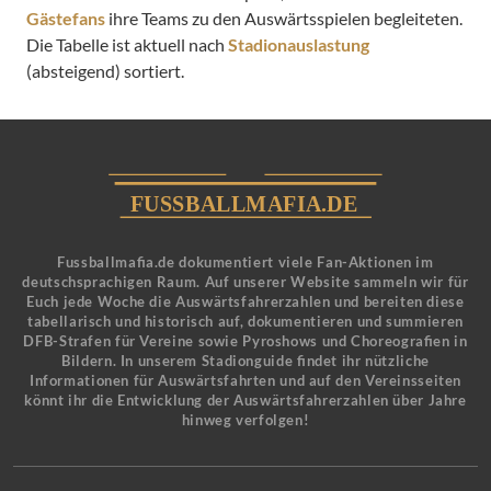
Gästefans
ihre Teams zu den Auswärtsspielen begleiteten.
Die Tabelle ist aktuell nach
Stadionauslastung
(absteigend) sortiert.
Fussballmafia.de dokumentiert viele Fan-Aktionen im
deutschsprachigen Raum. Auf unserer Website sammeln wir für
Euch jede Woche die Auswärtsfahrerzahlen und bereiten diese
tabellarisch und historisch auf, dokumentieren und summieren
DFB-Strafen für Vereine sowie Pyroshows und Choreografien in
Bildern. In unserem Stadionguide findet ihr nützliche
Informationen für Auswärtsfahrten und auf den Vereinsseiten
könnt ihr die Entwicklung der Auswärtsfahrerzahlen über Jahre
hinweg verfolgen!