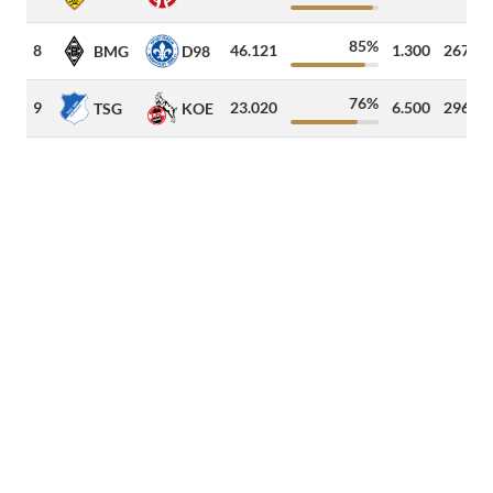
85%
8
46.121
1.300
267
k
BMG
D98
76%
9
23.020
6.500
296
k
TSG
KOE