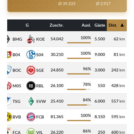
Ø 39.103
Ø 3.917
▲
H
G
Zuschr.
Ausl.
Gäste
Dist.
100%
54.042
5.500
62
km
BMG
KOE
100%
30.210
9.000
81
km
B04
S04
96%
24.850
3.000
242
km
BOC
SGE
78%
26.100
550
428
km
M05
RBL
84%
25.410
6.000
557
km
TSG
SVW
100%
81.365
8.150
595
km
BVB
FCB
86%
26.220
250
600
km
FCA
VfL