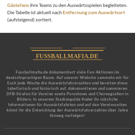
Gästefans
ihre Teams zu den Auswärtsspielen begleiteten.
Die Tabelle ist aktuell nach
Entfernung zum Auswärtsort
(aufsteigend) sortiert.
Fussballmafia.de dokumentiert viele Fan-Aktionen im
deutschsprachigen Raum. Auf unserer Website sammeln wir für
Euch jede Woche die Auswärtsfahrerzahlen und bereiten diese
tabellarisch und historisch auf, dokumentieren und summieren
DFB-Strafen für Vereine sowie Pyroshows und Choreografien in
Bildern. In unserem Stadionguide findet ihr nützliche
Informationen für Auswärtsfahrten und auf den Vereinsseiten
könnt ihr die Entwicklung der Auswärtsfahrerzahlen über Jahre
hinweg verfolgen!