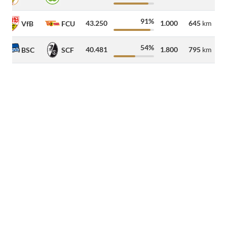
91%
43.250
1.000
645
km
VfB
FCU
54%
40.481
1.800
795
km
BSC
SCF