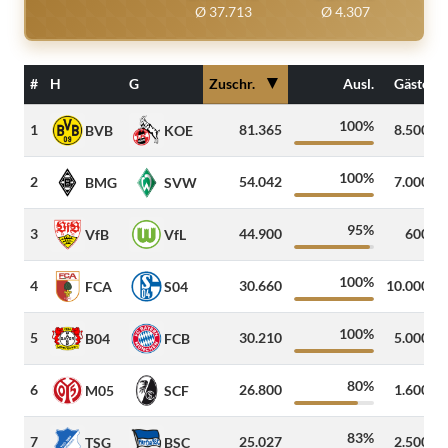
Ø 37.713
Ø 4.307
▼
#
H
G
Zuschr.
Ausl.
Gäste
100%
1
81.365
8.500
BVB
KOE
100%
2
54.042
7.000
BMG
SVW
95%
3
44.900
600
VfB
VfL
100%
4
30.660
10.000
FCA
S04
100%
5
30.210
5.000
B04
FCB
80%
6
26.800
1.600
M05
SCF
83%
7
25.027
2.500
TSG
BSC