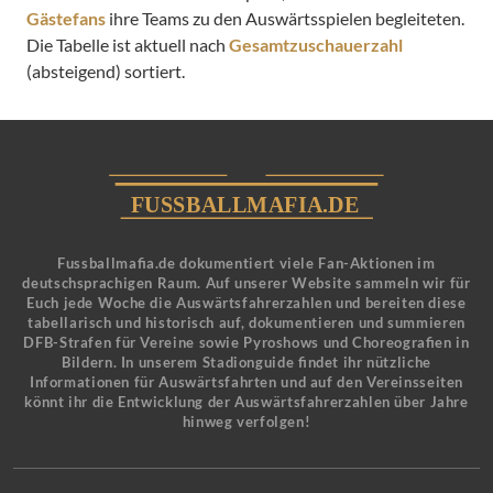
Gästefans
ihre Teams zu den Auswärtsspielen begleiteten.
Die Tabelle ist aktuell nach
Gesamtzuschauerzahl
(absteigend) sortiert.
Fussballmafia.de dokumentiert viele Fan-Aktionen im
deutschsprachigen Raum. Auf unserer Website sammeln wir für
Euch jede Woche die Auswärtsfahrerzahlen und bereiten diese
tabellarisch und historisch auf, dokumentieren und summieren
DFB-Strafen für Vereine sowie Pyroshows und Choreografien in
Bildern. In unserem Stadionguide findet ihr nützliche
Informationen für Auswärtsfahrten und auf den Vereinsseiten
könnt ihr die Entwicklung der Auswärtsfahrerzahlen über Jahre
hinweg verfolgen!