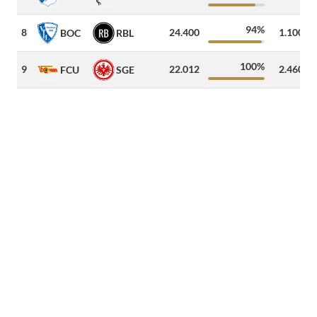
94%
8
24.400
1.100
BOC
RBL
100%
9
22.012
2.460
FCU
SGE