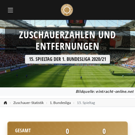
ZUSCHAUERZAHLEN UND
ENTFERNUNGEN
15. SPIELTAG DER 1. BUNDESLIGA 2020/21
Bildquelle:
eintracht-online.net
Zuschauer-Statistik
1. Bundesliga
15. Spieltag
0
0
GESAMT