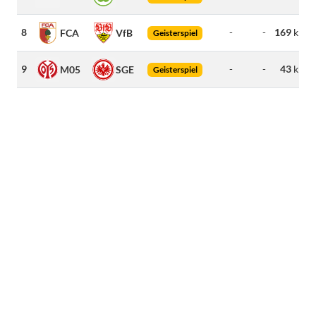
8
-
-
169
km
FCA
VfB
Geisterspiel
9
-
-
43
km
M05
SGE
Geisterspiel