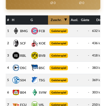
Ø 0
Ø 0
▼
#
H
G
Zuschr.
Ausl.
Gäste
Dist.
1
-
-
632
km
BMG
FCB
Geisterspiel
2
-
-
436
km
SCF
KOE
Geisterspiel
3
-
-
418
km
RBL
BVB
Geisterspiel
4
-
-
383
km
DSC
BSC
Geisterspiel
5
-
-
369
km
S04
TSG
Geisterspiel
6
-
-
303
km
B04
SVW
Geisterspiel
7
-
-
250
km
FCU
VfL
Geisterspiel