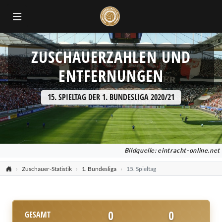
ZUSCHAUERZAHLEN UND
ENTFERNUNGEN
15. SPIELTAG DER 1. BUNDESLIGA 2020/21
Bildquelle:
eintracht-online.net
Zuschauer-Statistik
1. Bundesliga
15. Spieltag
0
0
GESAMT