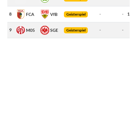
8
-
-
169
FCA
VfB
Geisterspiel
9
-
-
43
M05
SGE
Geisterspiel