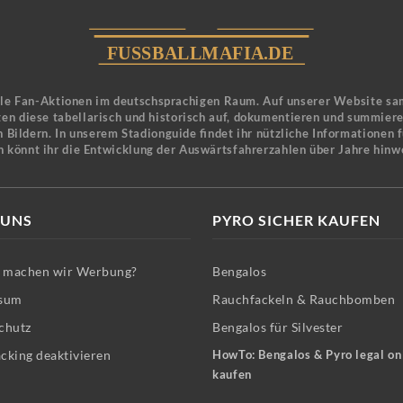
ele Fan-Aktionen im deutschsprachigen Raum. Auf unserer Website sa
en diese tabellarisch und historisch auf, dokumentieren und summier
 Bildern. In unserem Stadionguide findet ihr nützliche Informationen 
n könnt ihr die Entwicklung der Auswärtsfahrerzahlen über Jahre hinw
 UNS
PYRO SICHER KAUFEN
machen wir Werbung?
Bengalos
sum
Rauchfackeln & Rauchbomben
chutz
Bengalos für Silvester
cking deaktivieren
HowTo: Bengalos & Pyro legal on
kaufen