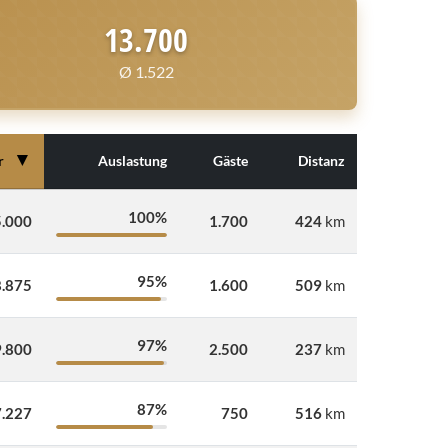
13.700
Ø 1.522
▼
r
Auslastung
Gäste
Distanz
100%
.000
1.700
424
km
95%
.875
1.600
509
km
97%
.800
2.500
237
km
87%
.227
750
516
km