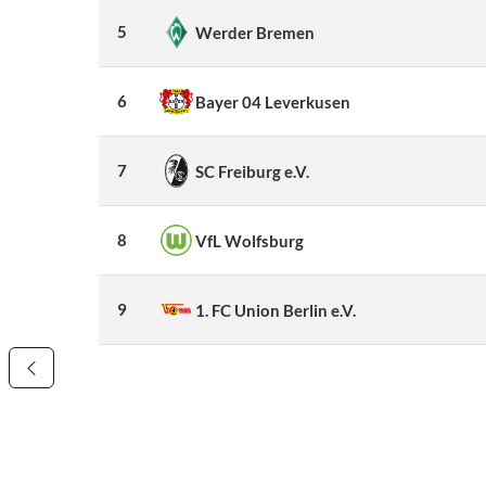
5
Werder Bremen
6
Bayer 04 Leverkusen
7
SC Freiburg e.V.
8
VfL Wolfsburg
9
1. FC Union Berlin e.V.