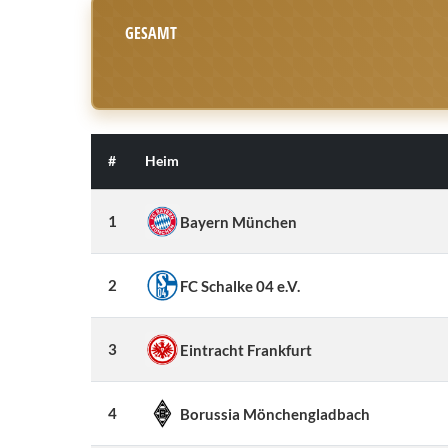
GESAMT
#
Heim
1
Bayern München
2
FC Schalke 04 e.V.
3
Eintracht Frankfurt
4
Borussia Mönchengladbach