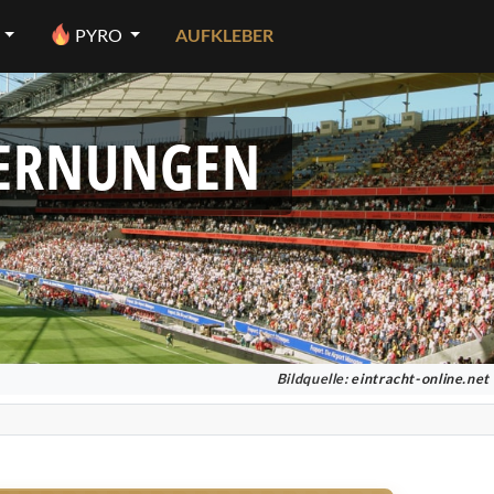
PYRO
AUFKLEBER
FERNUNGEN
Bildquelle:
eintracht-online.net