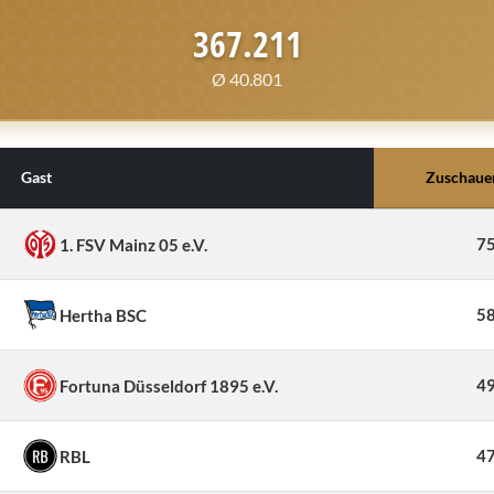
367.211
Ø 40.801
Gast
Zuschaue
75
1. FSV Mainz 05 e.V.
58
Hertha BSC
49
Fortuna Düsseldorf 1895 e.V.
47
RBL