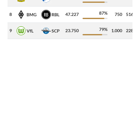
87%
8
47.227
750
516
k
BMG
RBL
79%
9
23.750
1.000
228
k
VfL
SCP