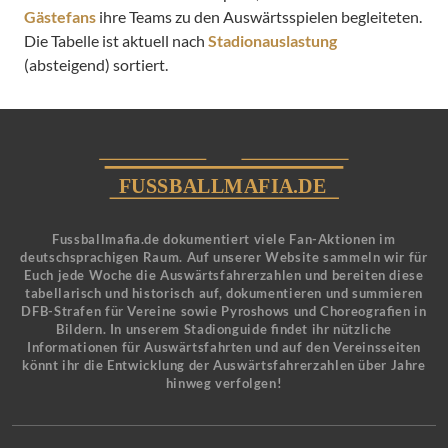
Gästefans
ihre Teams zu den Auswärtsspielen begleiteten.
Die Tabelle ist aktuell nach
Stadionauslastung
(absteigend) sortiert.
Fussballmafia.de dokumentiert viele Fan-Aktionen im
deutschsprachigen Raum. Auf unserer Website sammeln wir für
Euch jede Woche die Auswärtsfahrerzahlen und bereiten diese
tabellarisch und historisch auf, dokumentieren und summieren
DFB-Strafen für Vereine sowie Pyroshows und Choreografien in
Bildern. In unserem Stadionguide findet ihr nützliche
Informationen für Auswärtsfahrten und auf den Vereinsseiten
könnt ihr die Entwicklung der Auswärtsfahrerzahlen über Jahre
hinweg verfolgen!