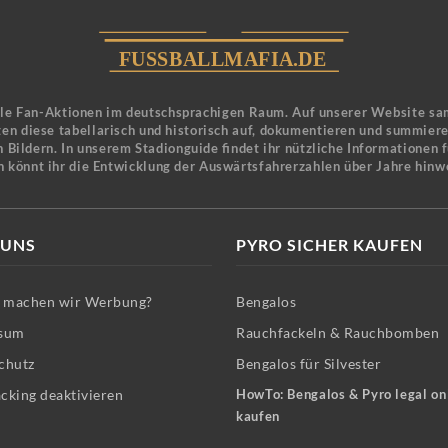
ele Fan-Aktionen im deutschsprachigen Raum. Auf unserer Website sa
en diese tabellarisch und historisch auf, dokumentieren und summier
 Bildern. In unserem Stadionguide findet ihr nützliche Informationen 
n könnt ihr die Entwicklung der Auswärtsfahrerzahlen über Jahre hinw
 UNS
PYRO SICHER KAUFEN
machen wir Werbung?
Bengalos
sum
Rauchfackeln & Rauchbomben
chutz
Bengalos für Silvester
cking deaktivieren
HowTo: Bengalos & Pyro legal on
kaufen