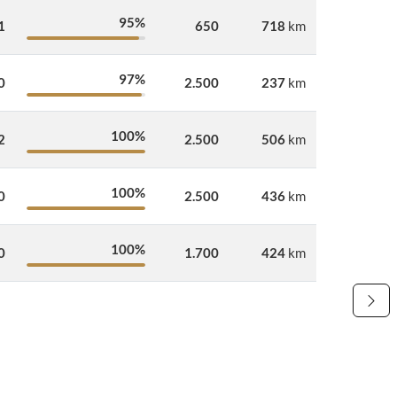
95%
1
650
718
km
97%
0
2.500
237
km
100%
2
2.500
506
km
100%
0
2.500
436
km
100%
0
1.700
424
km