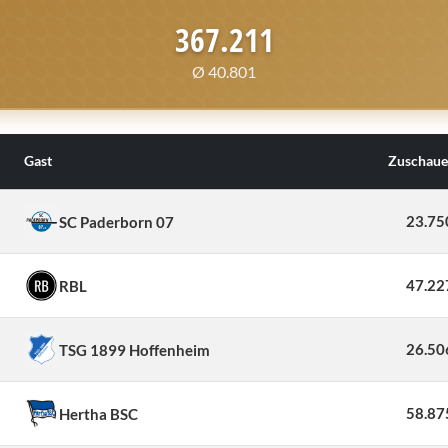
367.211
Ø 40.801
Gast
Zuschaue
23.75
SC Paderborn 07
47.22
RBL
26.50
TSG 1899 Hoffenheim
58.87
Hertha BSC