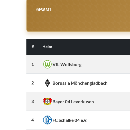
GESAMT
#
Heim
1
VfL Wolfsburg
2
Borussia Mönchengladbach
3
Bayer 04 Leverkusen
4
FC Schalke 04 e.V.