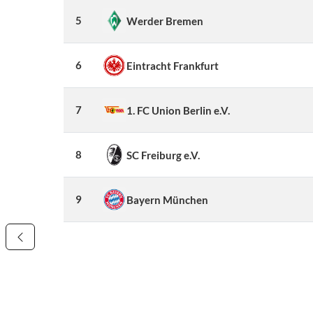
5
Werder Bremen
6
Eintracht Frankfurt
7
1. FC Union Berlin e.V.
8
SC Freiburg e.V.
9
Bayern München