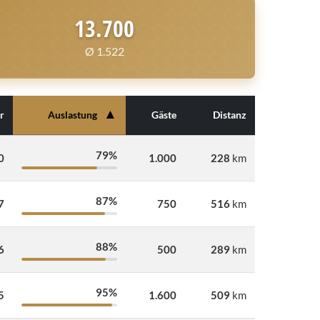
13.700
Ø 1.522
▲
r
Auslastung
Gäste
Distanz
79%
0
1.000
228
km
87%
7
750
516
km
88%
6
500
289
km
95%
5
1.600
509
km