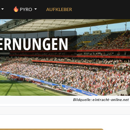
PYRO
AUFKLEBER
FERNUNGEN
Bildquelle:
eintracht-online.net