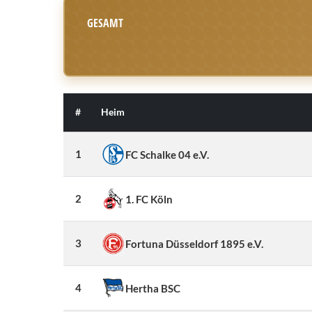
GESAMT
#
Heim
1
FC Schalke 04 e.V.
2
1. FC Köln
3
Fortuna Düsseldorf 1895 e.V.
4
Hertha BSC