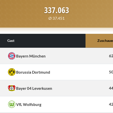
337.063
Ø 37.451
Gast
Zuschaue
62
Bayern München
50
Borussia Dortmund
44
Bayer 04 Leverkusen
42
VfL Wolfsburg