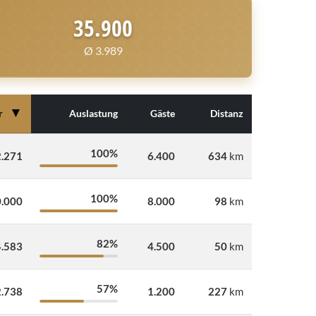
35.900
Ø 3.989
▼
r
Auslastung
Gäste
Distanz
100%
.271
6.400
634
km
100%
.000
8.000
98
km
82%
.583
4.500
50
km
57%
.738
1.200
227
km