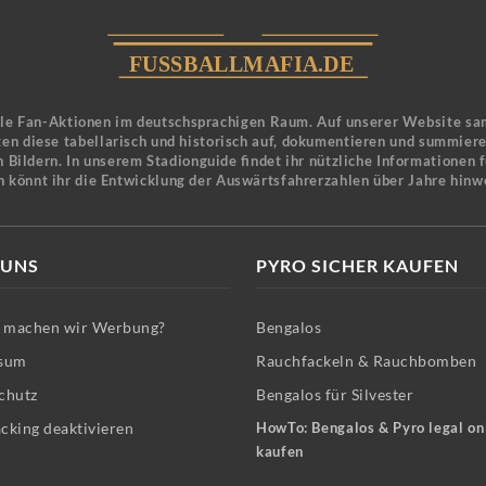
ele Fan-Aktionen im deutschsprachigen Raum. Auf unserer Website sa
en diese tabellarisch und historisch auf, dokumentieren und summier
 Bildern. In unserem Stadionguide findet ihr nützliche Informationen 
n könnt ihr die Entwicklung der Auswärtsfahrerzahlen über Jahre hinw
 UNS
PYRO SICHER KAUFEN
machen wir Werbung?
Bengalos
sum
Rauchfackeln & Rauchbomben
chutz
Bengalos für Silvester
cking deaktivieren
HowTo: Bengalos & Pyro legal on
kaufen