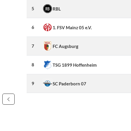
5
RBL
6
1. FSV Mainz 05 e.V.
7
FC Augsburg
8
TSG 1899 Hoffenheim
9
SC Paderborn 07