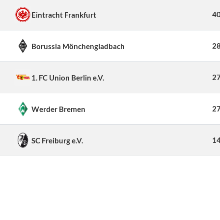
40
Eintracht Frankfurt
28
Borussia Mönchengladbach
27
1. FC Union Berlin e.V.
27
Werder Bremen
14
SC Freiburg e.V.