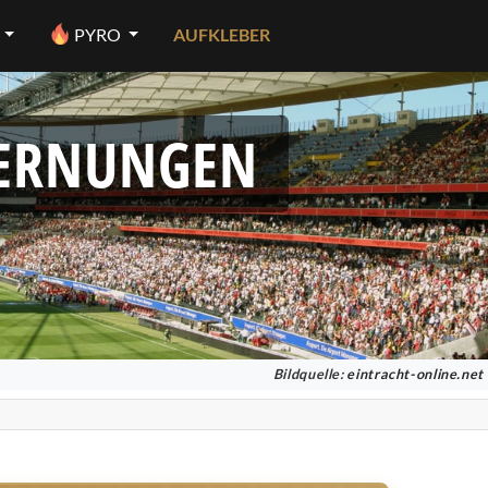
PYRO
AUFKLEBER
FERNUNGEN
Bildquelle:
eintracht-online.net