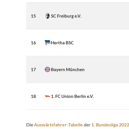
15
SC Freiburg e.V.
16
Hertha BSC
17
Bayern München
18
1. FC Union Berlin e.V.
Die
Auswärtsfahrer-Tabelle
der
1. Bundesliga 202