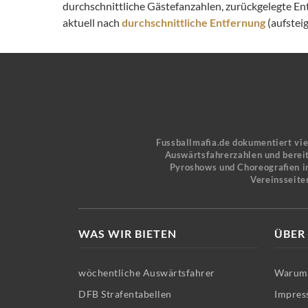
durchschnittliche Gästefanzahlen, zurückgelegte En
aktuell nach
durchschnittliche Entfernung
(aufsteig
Fussballmafia.de dokumentiert vi
Auswärtsfahrerzahlen und bereit
Pyroshows und Choreografien in
Vereinsseite
WAS WIR BIETEN
ÜBER
wöchentliche Auswärtsfahrer
Warum 
DFB Strafentabellen
Impres