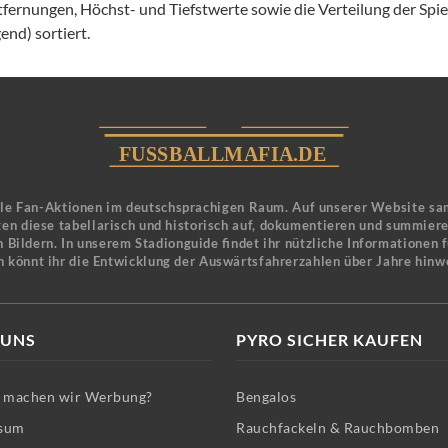
tfernungen, Höchst- und Tiefstwerte sowie die Verteilung der Spi
end) sortiert.
ele Fan-Aktionen im deutschsprachigen Raum. Auf unserer Website sa
en diese tabellarisch und historisch auf, dokumentieren und summier
 Bildern. In unserem Stadionguide findet ihr nützliche Informationen 
n könnt ihr die Entwicklung der Auswärtsfahrerzahlen über Jahre hinw
 UNS
PYRO SICHER KAUFEN
machen wir Werbung?
Bengalos
sum
Rauchfackeln & Rauchbomben