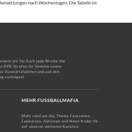
elansetzungen nach Wochentagen. Die Tabelle ist
mmeln wir für Euch jede Woche die
en DFB-Strafen für Vereine sowie
für Auswärtsfahrten und auf den
eg verfolgen!
MEHR FUSSBALLMAFIA
Mehr rund um das Thema Fanszenen,
Fankurven, Aktionen und News findet ihr
auf unseren weiteren Kanälen: