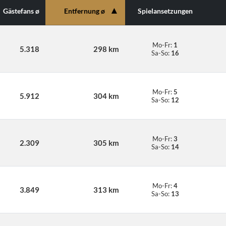
▲
Gästefans ø
Entfernung ø
Spielansetzungen
Mo-Fr:
1
5.318
298 km
Sa-So:
16
Mo-Fr:
5
5.912
304 km
Sa-So:
12
Mo-Fr:
3
2.309
305 km
Sa-So:
14
Mo-Fr:
4
3.849
313 km
Sa-So:
13