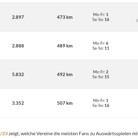
Mo-Fr:
1
2.897
473 km
Sa-So:
16
Mo-Fr:
6
2.888
489 km
Sa-So:
11
Mo-Fr:
2
5.832
492 km
Sa-So:
15
Mo-Fr:
1
3.352
507 km
Sa-So:
16
2/23
zeigt, welche Vereine die meisten Fans zu Auswärtsspielen mi