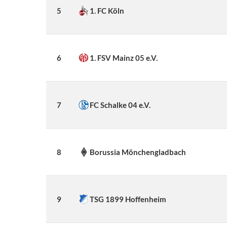
5
1. FC Köln
6
1. FSV Mainz 05 e.V.
7
FC Schalke 04 e.V.
8
Borussia Mönchengladbach
9
TSG 1899 Hoffenheim