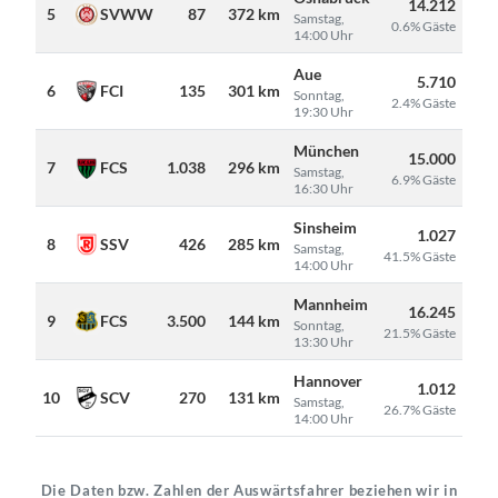
14.212
5
SVWW
87
372 km
Samstag,
0.6% Gäste
14:00 Uhr
Aue
5.710
6
FCI
135
301 km
Sonntag,
2.4% Gäste
19:30 Uhr
München
15.000
7
FCS
1.038
296 km
Samstag,
6.9% Gäste
16:30 Uhr
Sinsheim
1.027
8
SSV
426
285 km
Samstag,
41.5% Gäste
14:00 Uhr
Mannheim
16.245
9
FCS
3.500
144 km
Sonntag,
21.5% Gäste
13:30 Uhr
Hannover
1.012
10
SCV
270
131 km
Samstag,
26.7% Gäste
14:00 Uhr
Die Daten bzw. Zahlen der Auswärtsfahrer beziehen wir in