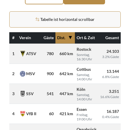
Tabelle ist horizontal scrollbar
▼
#
Verein
Gäste
Dist.
Ort & Zeit
Gesamt
Rostock
24.103
1
ATSV
780
660 km
Sonntag,
3.2% Gäste
16:30 Uhr
Cottbus
13.144
2
MSV
900
642 km
Samstag,
6.8% Gäste
14:00 Uhr
Köln
3.251
3
SSV
541
447 km
Samstag,
16.6% Gäste
14:00 Uhr
Essen
16.187
4
VfB II
60
421 km
Freitag,
0.4% Gäste
19:00 Uhr
Osnabrück