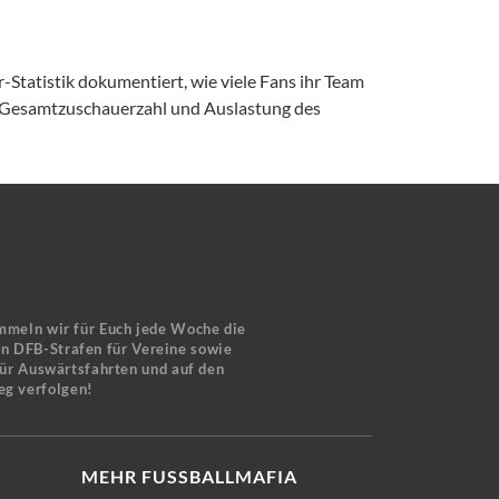
-Statistik dokumentiert, wie viele Fans ihr Team
, Gesamtzuschauerzahl und Auslastung des
mmeln wir für Euch jede Woche die
en DFB-Strafen für Vereine sowie
für Auswärtsfahrten und auf den
eg verfolgen!
MEHR FUSSBALLMAFIA