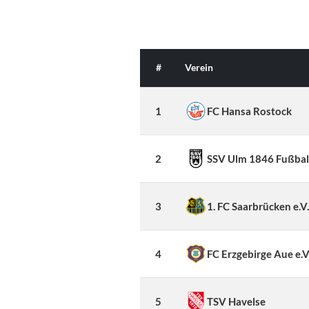
#
Verein
1
FC Hansa Rostock
2
SSV Ulm 1846 Fußbal
3
1. FC Saarbrücken e.V
4
FC Erzgebirge Aue e.V
5
TSV Havelse