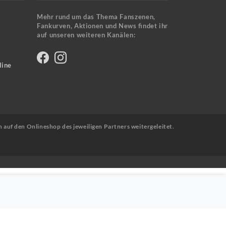
Mehr rund um das Thema Fanszenen,
Fankurven, Aktionen und News findet ihr
auf unseren weiteren Kanälen:
line
n auf den Onlineshop des jeweiligen Partners weitergeleitet.