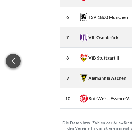
6
TSV 1860 München
7
VfL Osnabrück
8
VfB Stuttgart II
9
Alemannia Aachen
10
Rot-Weiss Essen e.V.
Die Daten bzw. Zahlen der Auswärtsf
den Vereins-Informationen meist 