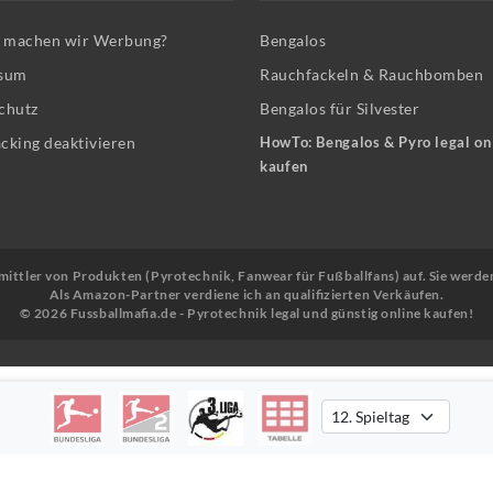
machen wir Werbung?
Bengalos
sum
Rauchfackeln & Rauchbomben
chutz
Bengalos für Silvester
cking deaktivieren
HowTo: Bengalos & Pyro legal on
kaufen
Vermittler von Produkten (Pyrotechnik, Fanwear für Fußballfans) auf. Sie werde
Als Amazon-Partner verdiene ich an qualifizierten Verkäufen.
© 2026 Fussballmafia.de - Pyrotechnik legal und günstig online kaufen!