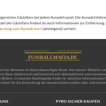
itgereisten Gästefans bei jedem Auswärtsspiel. Die Auswärtsfahrer
zahl der Gästefans findest du auch Informationen zur Entfernung
fernung zum Auswärtsort
(absteigend) sortiert.
ele Fan-Aktionen im deutschsprachigen Raum. Auf unserer Website sa
en diese tabellarisch und historisch auf, dokumentieren und summier
 Bildern. In unserem Stadionguide findet ihr nützliche Informationen 
n könnt ihr die Entwicklung der Auswärtsfahrerzahlen über Jahre hinw
 UNS
PYRO SICHER KAUFEN