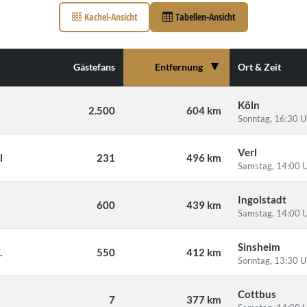
Kachel-Ansicht
Tabellen-Ansicht
▼
Gästefans
Entfernung
Ort & Zeit
Köln
2.500
604 km
Sonntag, 16:30 U
Verl
l
231
496 km
Samstag, 14:00 
Ingolstadt
.
600
439 km
Samstag, 14:00 
Sinsheim
.
550
412 km
Sonntag, 13:30 U
Cottbus
7
377 km