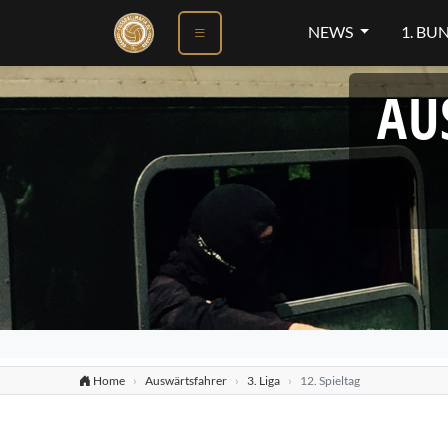
NEWS
1. BU
AU
Home
Auswärtsfahrer
3. Liga
12. Spieltag