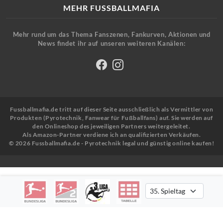
MEHR FUSSBALLMAFIA
Mehr rund um das Thema Fanszenen, Fankurven, Aktionen und
News findet ihr auf unseren weiteren Kanälen:
Fussballmafia.de tritt auf dieser Seite ausschließlich als Vermittler von
Produkten (Pyrotechnik, Fanwear für Fußballfans) auf. Sie werden auf
den Onlineshop des jeweiligen Partners weitergeleitet.
Als Amazon-Partner verdiene ich an qualifizierten Verkäufen.
© 2026 Fussballmafia.de - Pyrotechnik legal und günstig online kaufen!