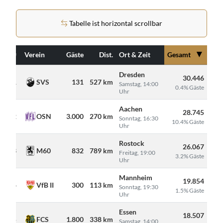
Tabelle ist horizontal scrollbar
▼
#
Verein
Gäste
Dist.
Ort & Zeit
Gesamt
Dresden
30.446
1
SVS
131
527 km
Samstag, 14:00
0.4% Gäste
Uhr
Aachen
28.745
2
OSN
3.000
270 km
Sonntag, 16:30
10.4% Gäste
Uhr
Rostock
26.067
3
M60
832
789 km
Freitag, 19:00
3.2% Gäste
Uhr
Mannheim
19.854
4
VfB II
300
113 km
Sonntag, 19:30
1.5% Gäste
Uhr
Essen
18.507
5
FCS
1.800
338 km
Samstag, 14:00