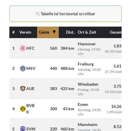
Tabelle ist horizontal scrollbar
▼
#
Verein
Gäste
Dist.
Ort & Zeit
Gesamt
Hannover
1.835
1
HFC
560
384 km
Montag, 19:00
30.5% Gäste
Uhr
Freiburg
1.613
2
MSV
440
488 km
Samstag, 14:00
27.3% Gäste
Uhr
Wiesbaden
3.751
3
AUE
383
425 km
Freitag, 19:00
10.2% Gäste
Uhr
Essen
BVB
16.267
4
300
43 km
Sonntag, 14:00
II
1.8% Gäste
Uhr
Mannheim
8.520
5
SVM
220
460 km
Samstag, 14:00