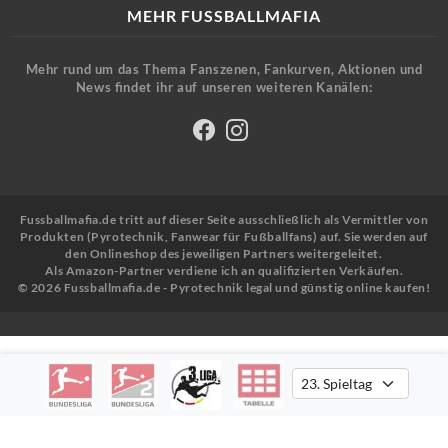
MEHR FUSSBALLMAFIA
Mehr rund um das Thema Fanszenen, Fankurven, Aktionen und
News findet ihr auf unseren weiteren Kanälen:
Fussballmafia.de tritt auf dieser Seite ausschließlich als Vermittler von
Produkten (Pyrotechnik, Fanwear für Fußballfans) auf. Sie werden auf
den Onlineshop des jeweiligen Partners weitergeleitet.
Als Amazon-Partner verdiene ich an qualifizierten Verkäufen.
© 2026 Fussballmafia.de - Pyrotechnik legal und günstig online kaufen!