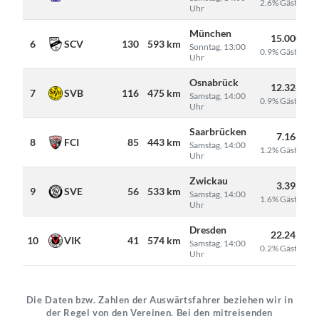
2.6% Gäste
Uhr
München
15.000
6
SCV
130
593 km
Sonntag, 13:00
0.9% Gäste
Uhr
Osnabrück
12.324
7
SVB
116
475 km
Samstag, 14:00
0.9% Gäste
Uhr
Saarbrücken
7.164
8
FCI
85
443 km
Samstag, 14:00
1.2% Gäste
Uhr
Zwickau
3.396
9
SVE
56
533 km
Samstag, 14:00
1.6% Gäste
Uhr
Dresden
22.241
10
VIK
41
574 km
Samstag, 14:00
0.2% Gäste
Uhr
Die Daten bzw. Zahlen der Auswärtsfahrer beziehen wir in
der Regel von den Vereinen. Bei den mitreisenden