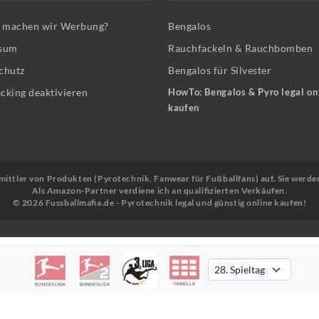
machen wir Werbung?
Bengalos
sum
Rauchfackeln & Rauchbomben
chutz
Bengalos für Silvester
cking deaktivieren
HowTo: Bengalos & Pyro legal on
kaufen
Vermittler von Produkten (Pyrotechnik, Fanwear für Fußballfans) auf. Sie werde
Als Amazon-Partner verdiene ich an qualifizierten Verkäufen.
© 2026 Fussballmafia.de - Pyrotechnik legal und günstig online kaufen!