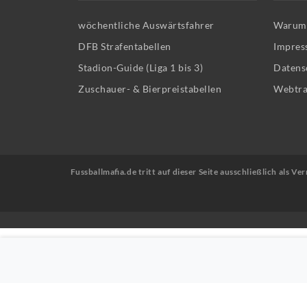
wöchentliche Auswärtsfahrer
Warum 
DFB Strafentabellen
Impres
Stadion-Guide (Liga 1 bis 3)
Datens
Zuschauer- & Bierpreistabellen
Webtra
Fussballmafia.de tritt auf dieser Seite ausschließlich als 