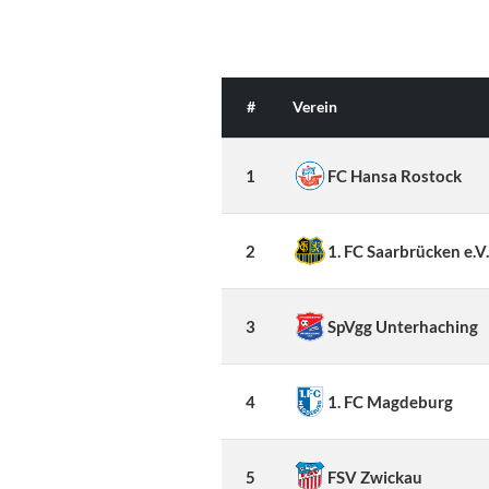
#
Verein
1
FC Hansa Rostock
2
1. FC Saarbrücken e.V
3
SpVgg Unterhaching
4
1. FC Magdeburg
5
FSV Zwickau