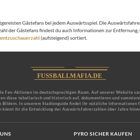
itgereisten Gästefans bei jedem Auswärtsspiel. Die Auswärtsfahrer
zahl der Gästefans findest du auch Informationen zur Entfernung
amtzuschauerzahl
(aufsteigend) sortiert.
ele Fan-Aktionen im deutschsprachigen Raum. Auf unserer Website sa
en diese tabellarisch und historisch auf, dokumentieren und summier
 Bildern. In unserem Stadionguide findet ihr nützliche Informationen 
n könnt ihr die Entwicklung der Auswärtsfahrerzahlen über Jahre hinw
 UNS
PYRO SICHER KAUFEN