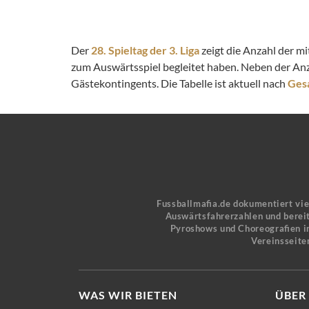
Der
28. Spieltag der 3. Liga
zeigt die Anzahl der m
zum Auswärtsspiel begleitet haben. Neben der An
Gästekontingents. Die Tabelle ist aktuell nach
Ges
Fussballmafia.de dokumentiert vi
Auswärtsfahrerzahlen und bereit
Pyroshows und Choreografien in
Vereinsseite
WAS WIR BIETEN
ÜBER