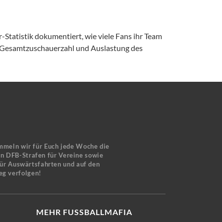
-Statistik dokumentiert, wie viele Fans ihr Team
, Gesamtzuschauerzahl und Auslastung des
mmeln wir für Euch jede Woche die
en DFB-Strafen für Vereine sowie
für Auswärtsfahrten und auf den
eg verfolgen!
MEHR FUSSBALLMAFIA