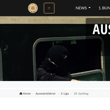
NEWS
1. BU
AU
Home
Auswärtsfahrer
3. Liga
28. Spieltag