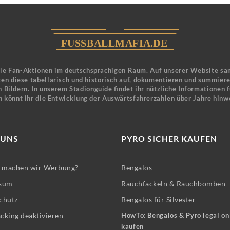
ele Fan-Aktionen im deutschsprachigen Raum. Auf unserer Website sa
en diese tabellarisch und historisch auf, dokumentieren und summier
 Bildern. In unserem Stadionguide findet ihr nützliche Informationen 
n könnt ihr die Entwicklung der Auswärtsfahrerzahlen über Jahre hinw
 UNS
PYRO SICHER KAUFEN
machen wir Werbung?
Bengalos
sum
Rauchfackeln & Rauchbomben
chutz
Bengalos für Silvester
cking deaktivieren
HowTo: Bengalos & Pyro legal on
kaufen