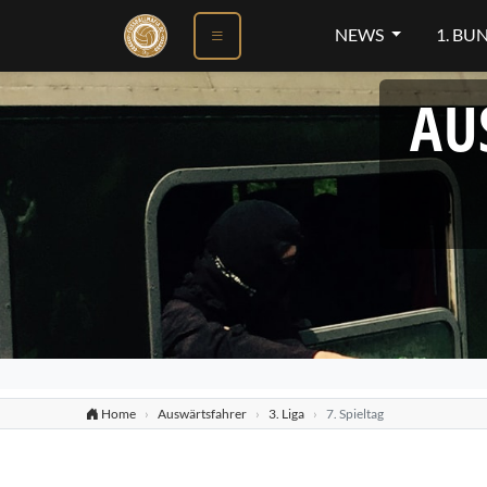
NEWS
1. BU
AU
Home
Auswärtsfahrer
3. Liga
7. Spieltag