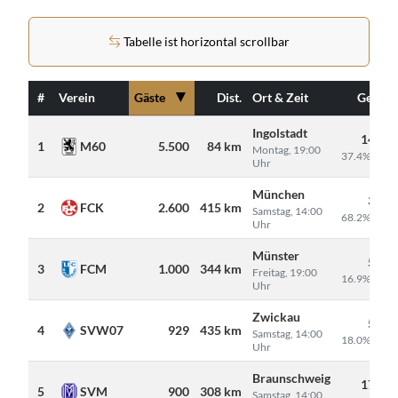
Tabelle ist horizontal scrollbar
▼
#
Verein
Gäste
Dist.
Ort & Zeit
Gesam
Ingolstadt
14.69
1
M60
5.500
84 km
Montag, 19:00
37.4% Gäst
Uhr
München
3.81
2
FCK
2.600
415 km
Samstag, 14:00
68.2% Gäst
Uhr
Münster
5.90
3
FCM
1.000
344 km
Freitag, 19:00
16.9% Gäst
Uhr
Zwickau
5.16
4
SVW07
929
435 km
Samstag, 14:00
18.0% Gäst
Uhr
Braunschweig
17.91
5
SVM
900
308 km
Samstag, 14:00