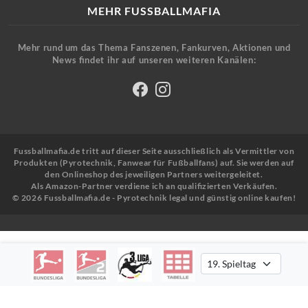
MEHR FUSSBALLMAFIA
Mehr rund um das Thema Fanszenen, Fankurven, Aktionen und
News findet ihr auf unseren weiteren Kanälen:
Fussballmafia.de tritt auf dieser Seite ausschließlich als Vermittler von
Produkten (Pyrotechnik, Fanwear für Fußballfans) auf. Sie werden auf
den Onlineshop des jeweiligen Partners weitergeleitet.
Als Amazon-Partner verdiene ich an qualifizierten Verkäufen.
© 2026 Fussballmafia.de - Pyrotechnik legal und günstig online kaufen!