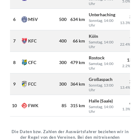
5.0% Gäst
Uhr
Unterhaching
3.75
6
MSV
500
634 km
Sonntag, 14:00
13.3% Gäst
Uhr
Köln
1.78
7
KFC
400
66 km
Samstag, 14:00
22.4% Gäst
Uhr
Rostock
13.66
8
CFC
300
479 km
Samstag, 14:00
2.2% Gäst
Uhr
Großaspach
2.24
9
FCC
300
364 km
Sonntag, 13:00
13.4% Gäst
Uhr
Halle (Saale)
6.50
10
FWK
85
315 km
Samstag, 14:00
1.3% Gäst
Uhr
Die Daten bzw. Zahlen der Auswärtsfahrer beziehen wir in
der Regel von den Vereinen. Bei den mitreisenden