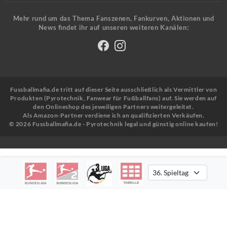
Mehr rund um das Thema Fanszenen, Fankurven, Aktionen und
News findet ihr auf unseren weiteren Kanälen:
Fussballmafia.de tritt auf dieser Seite ausschließlich als Vermittler von
Produkten (Pyrotechnik, Fanwear für Fußballfans) auf. Sie werden auf
den Onlineshop des jeweiligen Partners weitergeleitet.
Als Amazon-Partner verdiene ich an qualifizierten Verkäufen.
© 2026 Fussballmafia.de - Pyrotechnik legal und günstig online kaufen!