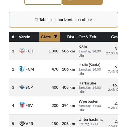
Tabelle ist horizontal scrollbar
▼
#
Verein
Gäste
Dist.
Ort & Zeit
Gesamt
Köln
3.598
FCH
1
1.000
606 km
Samstag, 14:00
27.8% Gäste
Uhr
Halle (Saale)
6.321
FCM
2
470
106 km
Samstag, 14:00
7.4% Gäste
Uhr
Karlsruhe
16.899
SCP
3
400
408 km
Samstag, 14:00
2.4% Gäste
Uhr
Wiesbaden
2.165
FSV
4
200
394 km
Samstag, 14:00
9.2% Gäste
Uhr
Unterhaching
2.000
VFR
5
150
206 km
Freitag, 19:00
7.5% Gäste