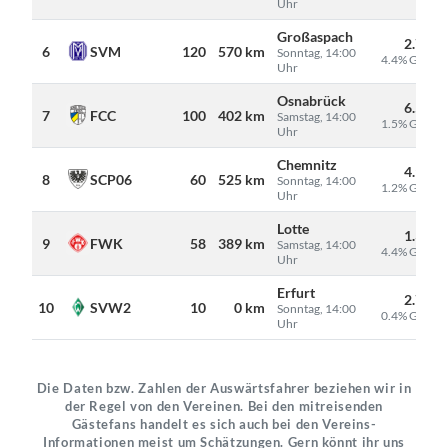
Uhr
Großaspach
2.700
SVM
6
120
570 km
Sonntag, 14:00
4.4% Gäste
Uhr
Osnabrück
6.549
FCC
7
100
402 km
Samstag, 14:00
1.5% Gäste
Uhr
Chemnitz
4.915
SCP06
8
60
525 km
Sonntag, 14:00
1.2% Gäste
Uhr
Lotte
1.321
FWK
9
58
389 km
Samstag, 14:00
4.4% Gäste
Uhr
Erfurt
2.791
SVW2
10
10
0 km
Sonntag, 14:00
0.4% Gäste
Uhr
Die Daten bzw. Zahlen der Auswärtsfahrer beziehen wir in
der Regel von den Vereinen. Bei den mitreisenden
Gästefans handelt es sich auch bei den Vereins-
Informationen meist um Schätzungen. Gern könnt ihr uns