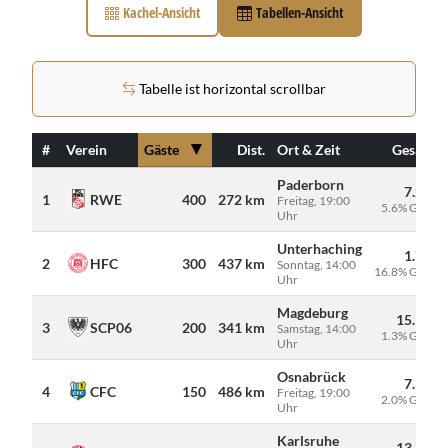
Kachel-Ansicht
Tabellen-Ansicht
Tabelle ist horizontal scrollbar
▼
#
Verein
Gäste
Dist.
Ort & Zeit
Gesamt
Paderborn
7.200
RWE
1
400
272 km
Freitag, 19:00
5.6% Gäste
Uhr
Unterhaching
1.788
HFC
2
300
437 km
Sonntag, 14:00
16.8% Gäste
Uhr
Magdeburg
15.166
SCP06
3
200
341 km
Samstag, 14:00
1.3% Gäste
Uhr
Osnabrück
7.331
CFC
4
150
486 km
Freitag, 19:00
2.0% Gäste
Uhr
Karlsruhe
13.826