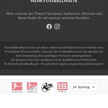
MEHR FUSSBALLMAFIA
Mehr rund um das Thema Fanszenen, Fankurven, Aktionen und
News findet ihr auf unseren weiteren Kanälen:
Fussballmafia.de tritt auf dieser Seite ausschließlich als Vermittler von
Produkten (Pyrotechnik, Fanwear für Fußballfans) auf. Sie werden auf
den Onlineshop des jeweiligen Partners weitergeleitet.
Als Amazon-Partner verdiene ich an qualifizierten Verkäufen.
© 2026 Fussballmafia.de - Pyrotechnik legal und günstig online kaufen!