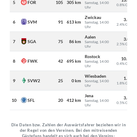
FOR
5
105
305 km
Samstag, 14:00
0.8% Gäste
Uhr
Zwickau
3.850
SVM
6
91
613 km
Samstag, 14:00
2.4% Gäste
Uhr
Aalen
3.005
SGA
7
75
86 km
Samstag, 14:00
2.5% Gäste
Uhr
Rostock
10.300
FWK
8
42
695 km
Samstag, 14:00
0.4% Gäste
Uhr
Wiesbaden
1.374
SVW2
9
25
0 km
Sonntag, 14:00
1.8% Gäste
Uhr
Jena
3.850
SFL
10
20
412 km
Samstag, 14:00
0.5% Gäste
Uhr
Die Daten bzw. Zahlen der Auswärtsfahrer beziehen wir in
der Regel von den Vereinen. Bei den mitreisenden
Gästefans handelt es sich auch bei den Vereins-