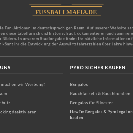
ele Fan-Aktionen im deutschsprachigen Raum. Auf unserer Website sa
en diese tabellarisch und historisch auf, dokumentieren und summier
 Bildern. In unserem Stadionguide findet ihr nützliche Informationen 
n könnt ihr die Entwicklung der Auswärtsfahrerzahlen über Jahre hinw
 UNS
PYRO SICHER KAUFEN
machen wir Werbung?
Bengalos
sum
Rauchfackeln & Rauchbomben
chutz
Bengalos für Silvester
cking deaktivieren
HowTo: Bengalos & Pyro legal on
kaufen