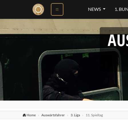
ok
NEWS
1. BU
AU
Home
Auswärtsfahrer
3. Liga
11. Spieltag