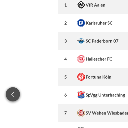
1
VfR Aalen
2
Karlsruher SC
3
SC Paderborn 07
4
Hallescher FC
5
Fortuna Köln
6
SpVgg Unterhaching
7
SV Wehen Wiesbade