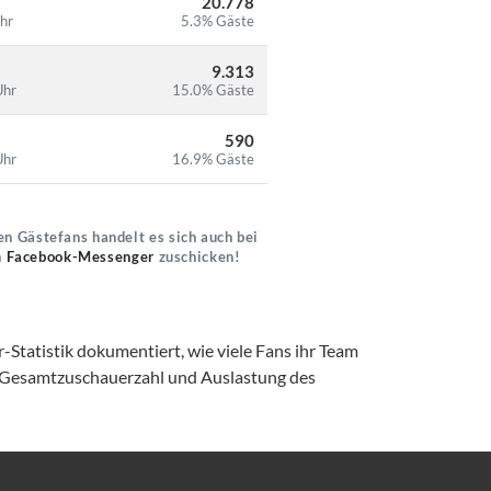
20.778
hr
5.3% Gäste
9.313
Uhr
15.0% Gäste
590
Uhr
16.9% Gäste
n Gästefans handelt es sich auch bei
n
Facebook-Messenger
zuschicken!
-Statistik dokumentiert, wie viele Fans ihr Team
, Gesamtzuschauerzahl und Auslastung des