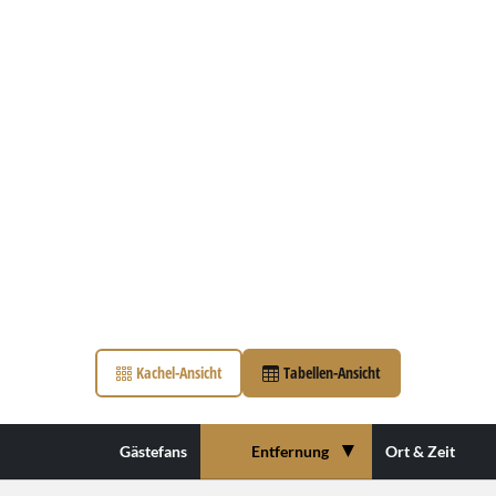
Kachel-Ansicht
Tabellen-Ansicht
▼
Gästefans
Entfernung
Ort & Zeit