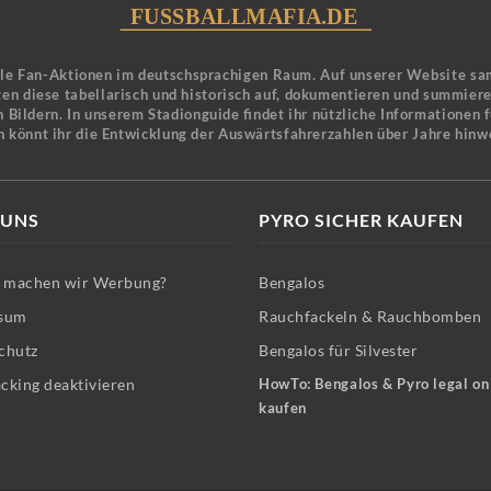
ele Fan-Aktionen im deutschsprachigen Raum. Auf unserer Website sa
en diese tabellarisch und historisch auf, dokumentieren und summier
 Bildern. In unserem Stadionguide findet ihr nützliche Informationen 
n könnt ihr die Entwicklung der Auswärtsfahrerzahlen über Jahre hinw
 UNS
PYRO SICHER KAUFEN
machen wir Werbung?
Bengalos
sum
Rauchfackeln & Rauchbomben
chutz
Bengalos für Silvester
cking deaktivieren
HowTo: Bengalos & Pyro legal on
kaufen