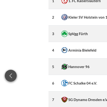
1
1. FC Kaiserslautern
2
Kieler SV Holstein von 
3
SpVgg Fürth
4
Arminia Bielefeld
5
Hannover 96
6
FC Schalke 04 e.V.
7
SG Dynamo Dresden e.V