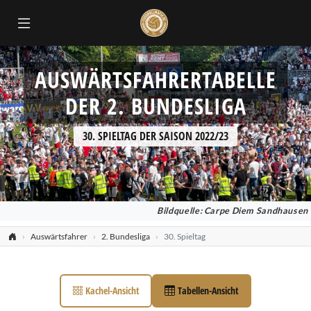
AUSWÄRTSFAHRERTABELLE
DER 2. BUNDESLIGA
30. SPIELTAG DER SAISON 2022/23
Bildquelle: Carpe Diem Sandhausen
Auswärtsfahrer
2. Bundesliga
30. Spieltag
Kachel-Ansicht
Tabellen-Ansicht