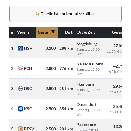
Tabelle ist horizontal scrollbar
▼
#
Verein
Gäste
Dist.
Ort & Zeit
Gesamt
Magdeburg
27.050
1
HSV
3.100
288 km
Samstag, 13:00
11.5% Gäste
Uhr
Kaiserslautern
42.795
2
FCH
2.800
776 km
Samstag, 13:00
6.5% Gäste
Uhr
Hamburg
29.546
3
DSC
2.800
251 km
Samstag, 13:00
9.5% Gäste
Uhr
Düsseldorf
25.408
4
KSC
2.500
354 km
Sonntag, 13:30
9.8% Gäste
Uhr
Paderborn
13.266
5
BTSV
2.500
201 km
Freitag, 18:30