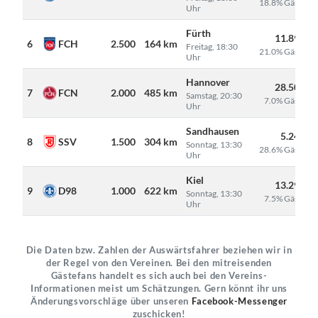
18.8% Gäste
Uhr
Fürth
11.897
6
FCH
2.500
164 km
Freitag, 18:30
21.0% Gäste
Uhr
Hannover
28.500
7
FCN
2.000
485 km
Samstag, 20:30
7.0% Gäste
Uhr
Sandhausen
5.243
8
SSV
1.500
304 km
Sonntag, 13:30
28.6% Gäste
Uhr
Kiel
13.296
9
D98
1.000
622 km
Sonntag, 13:30
7.5% Gäste
Uhr
Die Daten bzw. Zahlen der Auswärtsfahrer beziehen wir in
der Regel von den Vereinen. Bei den mitreisenden
Gästefans handelt es sich auch bei den Vereins-
Informationen meist um Schätzungen. Gern könnt ihr uns
Änderungsvorschläge über unseren
Facebook-Messenger
zuschicken!