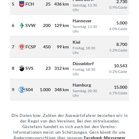
2.730
5
FCH
25
436 km
Samstag, 13:30
0.9% Gäste
Uhr
Hannover
5.000
6
SVW
200
129 km
Sonntag, 13:30
4.0% Gäste
Uhr
Kiel
8.700
7
FCSP
450
99 km
Freitag, 18:30
5.2% Gäste
Uhr
Düsseldorf
10.543
8
SVS
23
312 km
Freitag, 18:30
0.2% Gäste
Uhr
Hamburg
15.000
9
S04
1.000
348 km
Samstag, 20:30
6.7% Gäste
Uhr
Die Daten bzw. Zahlen der Auswärtsfahrer beziehen wir in
der Regel von den Vereinen. Bei den mitreisenden
Gästefans handelt es sich auch bei den Vereins-
Informationen meist um Schätzungen. Gern könnt ihr uns
Änderungsvorschläge über unseren
Facebook-Messenger