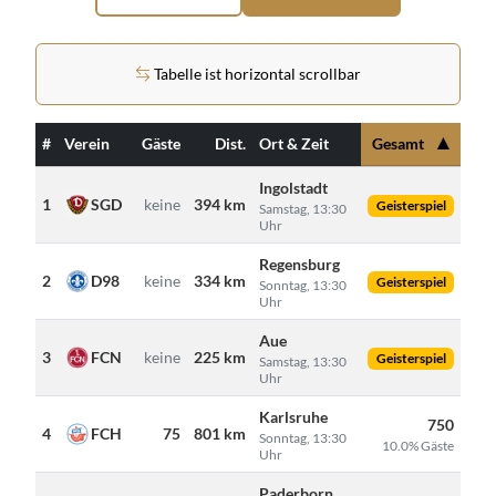
Tabelle ist horizontal scrollbar
▲
#
Verein
Gäste
Dist.
Ort & Zeit
Gesamt
Ingolstadt
1
SGD
keine
394 km
Geisterspiel
Samstag, 13:30
Uhr
Regensburg
2
D98
keine
334 km
Geisterspiel
Sonntag, 13:30
Uhr
Aue
3
FCN
keine
225 km
Geisterspiel
Samstag, 13:30
Uhr
Karlsruhe
750
4
FCH
75
801 km
Sonntag, 13:30
10.0% Gäste
Uhr
Paderborn