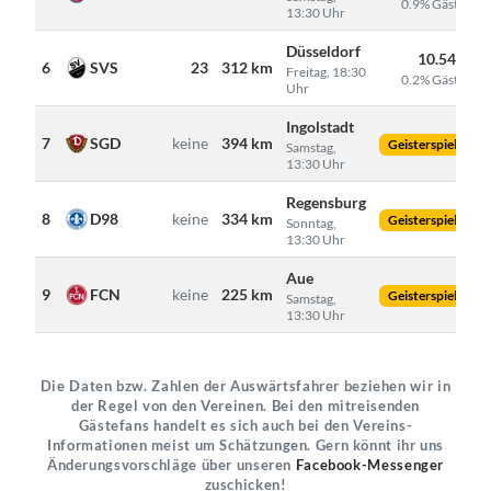
0.9% Gäste
13:30 Uhr
Düsseldorf
10.543
6
SVS
23
312 km
Freitag, 18:30
0.2% Gäste
Uhr
Ingolstadt
7
SGD
keine
394 km
Geisterspiel
Samstag,
13:30 Uhr
Regensburg
8
D98
keine
334 km
Geisterspiel
Sonntag,
13:30 Uhr
Aue
9
FCN
keine
225 km
Geisterspiel
Samstag,
13:30 Uhr
Die Daten bzw. Zahlen der Auswärtsfahrer beziehen wir in
der Regel von den Vereinen. Bei den mitreisenden
Gästefans handelt es sich auch bei den Vereins-
Informationen meist um Schätzungen. Gern könnt ihr uns
Änderungsvorschläge über unseren
Facebook-Messenger
zuschicken!