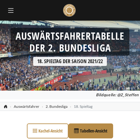
AUSWÄRTSFAHRERTABELLE
DER 2. BUNDESLIGA
18. SPIELTAG DER SAISON 2021/22
Bildquelle: @2_Steffen
Auswärtsfahrer
2. Bundesliga
18. Spieltag
Kachel-Ansicht
Tabellen-Ansicht