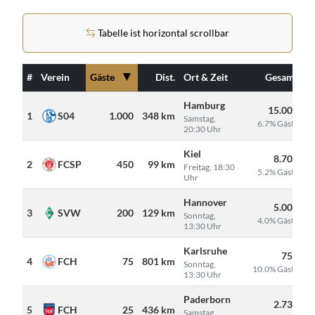
Tabelle ist horizontal scrollbar
▼
#
Verein
Gäste
Dist.
Ort & Zeit
Gesamt
Hamburg
15.000
1
S04
1.000
348 km
Samstag,
6.7% Gäste
20:30 Uhr
Kiel
8.700
2
FCSP
450
99 km
Freitag, 18:30
5.2% Gäste
Uhr
Hannover
5.000
3
SVW
200
129 km
Sonntag,
4.0% Gäste
13:30 Uhr
Karlsruhe
750
4
FCH
75
801 km
Sonntag,
10.0% Gäste
13:30 Uhr
Paderborn
2.730
5
FCH
25
436 km
Samstag,