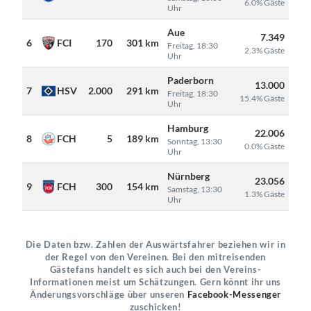
6.0% Gäste
Uhr
Aue
7.349
6
FCI
170
301 km
Freitag, 18:30
2.3% Gäste
Uhr
Paderborn
13.000
7
HSV
2.000
291 km
Freitag, 18:30
15.4% Gäste
Uhr
Hamburg
22.006
8
FCH
5
189 km
Sonntag, 13:30
0.0% Gäste
Uhr
Nürnberg
23.056
9
FCH
300
154 km
Samstag, 13:30
1.3% Gäste
Uhr
Die Daten bzw. Zahlen der Auswärtsfahrer beziehen wir in
der Regel von den Vereinen. Bei den mitreisenden
Gästefans handelt es sich auch bei den Vereins-
Informationen meist um Schätzungen. Gern könnt ihr uns
Änderungsvorschläge über unseren
Facebook-Messenger
zuschicken!