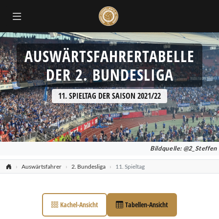
AUSWÄRTSFAHRERTABELLE
DER 2. BUNDESLIGA
11. SPIELTAG DER SAISON 2021/22
Bildquelle: @2_Steffen
Auswärtsfahrer
2. Bundesliga
11. Spieltag
Kachel-Ansicht
Tabellen-Ansicht