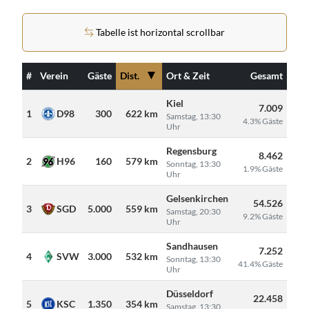
Tabelle ist horizontal scrollbar
▼
#
Verein
Gäste
Dist.
Ort & Zeit
Gesamt
Kiel
7.009
1
D98
300
622 km
Samstag, 13:30
4.3% Gäste
Uhr
Regensburg
8.462
2
H96
160
579 km
Sonntag, 13:30
1.9% Gäste
Uhr
Gelsenkirchen
54.526
3
SGD
5.000
559 km
Samstag, 20:30
9.2% Gäste
Uhr
Sandhausen
7.252
4
SVW
3.000
532 km
Sonntag, 13:30
41.4% Gäste
Uhr
Düsseldorf
22.458
5
KSC
1.350
354 km
Samstag, 13:30